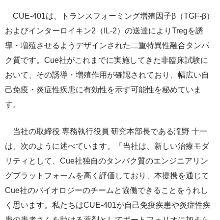
サステナビリティレポート
CUE-401は、トランスフォーミング増殖因子β（TGF-β）
ESGデータ集
およびインターロイキン2（IL-2）の送達によりTregを誘
導・増殖させるようデザインされた二重特異性融合タンパ
外部からの評価
ク質です。Cue社がこれまでに実施してきた非臨床試験に
第三者保証
おいて、その誘導・増殖作用が確認されており、幅広い自
己免疫・炎症性疾患に有効性を示す可能性を秘めていま
透明性ガイドライン
す。
当社の取締役 専務執行役員 研究本部長である滝野 十一
は、次のように述べています。「当社は、新しい治療モダ
リティとして、Cue社独自のタンパク質のエンジニアリン
グプラットフォームを高く評価しており、本提携を通じて
Cue社のバイオロジーのチームと協働できることをうれし
く思います。私たちはCUE-401が自己免疫疾患や炎症性疾
患の患者さんを助ける薬剤としてポートフォリオに加えら