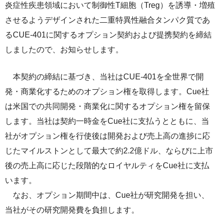
炎症性疾患領域において制御性T細胞（Treg）を誘導・増殖
ライセンス活動
トップメッセージ
IRライブラリー
医療関係者の皆さま
させるようデザインされた二重特異性融合タンパク質であ
コーポレート・ガバナンス
研究者主導研究支援
るCUE-401に関するオプション契約および提携契約を締結
小野薬品工業のサステナビリティ
ニュース
株式関連情報
ポリシー類
しましたので、お知らせします。
メディカルアフェアーズ情報提供サイト（ONO
MA）
環境
お問い合わせ
個人投資家の皆さまへ
沿革
本契約の締結に基づき、当社はCUE-401を全世界で開
医療従事者向けサイト（ONOメディカルナビ）
社会
IRカレンダー
English
会社案内
Global
発・商業化するためのオプション権を取得します。Cue社
医薬・薬学研究支援
は米国での共同開発・商業化に関するオプション権を留保
ガバナンス
株主・投資家との対話
CM・動画情報
します。当社は契約一時金をCue社に支払うとともに、当
ステークホルダーエンゲージメント
よくあるご質問
社がオプション権を行使後は開発および売上高の進捗に応
じたマイルストンとして最大で約2.2億ドル、ならびに上市
社会貢献活動
IRメール
後の売上高に応じた段階的なロイヤルティをCue社に支払
ポリシー類
います。
なお、オプション期間中は、Cue社が研究開発を担い、
GRIスタンダード対照表
当社がその研究開発費を負担します。