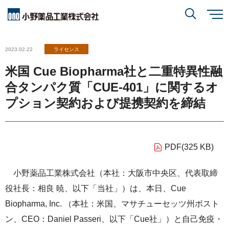
メ
イ
ン
小野薬品について
コ
検索
2023.02.22
ライセンス
ン
テ
ン
米国 Cue Biopharma社と二重特異性融
ツ
に
研究開発
小野薬品について
トップ
移
合タンパク質「CUE-401」に関するオ
動
閉じる
プション契約および提携契約を締結
CEO・COOメッセージ
IR情報
研究開発
トップ
ミッションステートメント
創薬方針
PDF(325 KB)
採用情報
IR情報
トップ
コーポレートスローガン「BREAK THROUGH」
オープンイノベーション
小野薬品工業株式会社（本社：大阪市中央区、代表取締
経営方針
小野薬品の特徴・強み
サステナビリティ
役社長：相良 暁、以下「当社」）は、本日、Cue
開発方針
財務ハイライト
経営戦略
Biopharma, Inc. （本社：米国、マサチューセッツ州ボスト
開発パイプライン
ン、CEO：Daniel Passeri、以下「Cue社」）と自己免疫・
サステナビリティ
トップ
業績報告
グローバル戦略
患者さんとご家族の皆さま