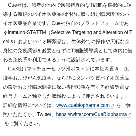
Cue社は、患者の体内で疾患特異的なT細胞を選択的に誘
導する新規のバイオ医薬品の開発に取り組む臨床段階のバ
イオ医薬品企業です。Cue社独自のプラットフォームであ
るImmuno-STATTM（Selective Targeting and Alteration of T
cells）およびバイオ医薬品は、生体外での操作や広範な全
身性の免疫調節を必要とせずにT細胞誘導薬として体内に備
わる免疫系を利用できるように設計されています。
Cue社はマサチューセッツ州ボストンに本社を置き、免
疫学およびがん免疫学、ならびにタンパク質バイオ医薬品
の設計および臨床開発に深い専門知識を有する経験豊富な
経営チームと独立した取締役によって運営されています。
詳細な情報については、
www.cuebiopharma.com
をご参
照いただくか、Twitter、
https://twitter.com/CueBiopharma
をご覧ください。