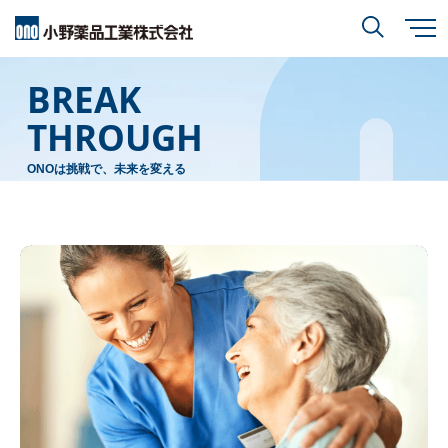
メ
イ
BREAK
ン
小野薬品について
コ
検索
ン
テ
THROUGH
ン
ツ
に
研究開発
小野薬品について
トップ
移
ONOは挑戦で、未来を変える
動
閉じる
CEO・COOメッセージ
IR情報
研究開発
トップ
ミッションステートメント
創薬方針
採用情報
IR情報
トップ
コーポレートスローガン「BREAK THROUGH」
オープンイノベーション
経営方針
小野薬品の特徴・強み
サステナビリティ
開発方針
財務ハイライト
経営戦略
開発パイプライン
サステナビリティ
トップ
業績報告
グローバル戦略
患者さんとご家族の皆さま