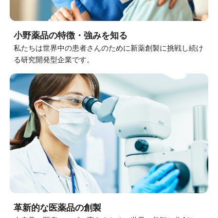
ライセンス活動
トップメッセージ
IRライブラリー
医療関係者の皆さま
コーポレート・ガバナンス
研究者主導研究支援
小野薬品の特徴・強みを知る
小野薬品工業のサステナビリティ
ニュース
株式関連情報
ポリシー類
私たちは世界中の患者さんのために新薬創製に挑戦し続け
メディカルアフェアーズ情報提供サイト（ONO
MA）
る研究開発型企業です。
環境
お問い合わせ
個人投資家の皆さまへ
沿革
医療従事者向けサイト（ONOメディカルナビ）
社会
IRカレンダー
English
会社案内
Global
医薬・薬学研究支援
ガバナンス
株主・投資家との対話
CM・動画情報
ステークホルダーエンゲージメント
よくあるご質問
社会貢献活動
IRメール
ポリシー類
GRIスタンダード対照表
革新的な医薬品の創製