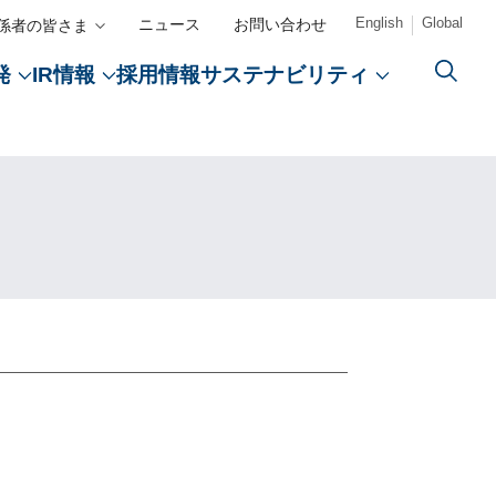
English
Global
ニュース
お問い合わせ
係者の皆さま
採用情報
発
IR情報
サステナビリティ
カルアフェアーズ情報提供サイト（ONO MA）
事者向けサイト（ONOメディカルナビ）
CLOSE
CLOSE
CLOSE
CLOSE
プ
薬学研究支援
検索
ント
援
創薬
開発パイプライン
決算関連資料
ECO VISION 2050
CM・動画情報
教育支援
告書
・採用）
医療アクセスの向上
コーポレートレポート
エンゲー