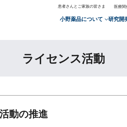
患者さんとご家族の皆さま
医療関
小野薬品について
研究開
メディ
医療従
Oメッセージ
セージ
経営戦略トップ
沿革トップ
会社案内トップ
CM・動画情報トップ
オープンイノベーショントッ
ライセンス活動トップ
経営方針トップ
IRライブラリートップ
株式関連情報トップ
環境トップ
社会トップ
ガバナンストップ
社会貢献活動トップ
医薬・
ステートメント
ノベーション
イト
業のサステナビリティ
サステナブル経営方針
創業300年の歩み
会社概要
「がん免疫分野への挑戦」篇
創薬提携・研究提携
導入・導出・共同販促
CEO・COOメッセージ
決算関連資料
株主総会情報
地球環境保全へのコミットメ
革新的な医薬品
コーポレート・ガバナンス
医学・薬学の発展
ライセンス活動
トスローガン「BREAK
成長戦略
役員紹介
「新薬で未来をつくる」篇
AIを活用した創薬
経営戦略
説明会資料
株主通信
TCFD提言に基づく情報開示
安定供給
コンプライアンス
患者さんとそのご家族への支
」
ライン
リー
小野薬品のマテリアリティ
グループ・事業所一覧
多様なモダリティを活用した
財務戦略
有価証券報告書
電子公告
脱炭素社会の実現
品質と安全性の保証
リスクマネジメント
医療アクセスの向上
特徴・強み
閉じる
活動
報
財務戦略
主要製品
リスクマネジメント
コーポレートレポート
株式基本情報
水循環社会の実現
サステナブル調達
責任あるプロモーション活動
子どもたちの健康につながる
研究支援
の皆さまへ
ルダーエンゲージメント
情報開示の方針
株主通信
株主還元
資源循環社会の実現
医療アクセスの向上
事業所周辺の清掃活動
戦略
ー
動
役員紹介
コーポレート・ガバナンス報
アナリストカバレッジ
TNFD提言に基づく情報開示
人権の尊重
ト・ガバナンス
活動の推進
家との対話
開発パイプライン
株価情報
生物多様性
人的資本の拡充（人財の育成
質問
ダード対照表
ライセンス活動
EHSマネジメント
人的資本の拡充（高い従業員