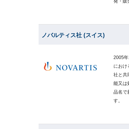
発・販
ノバルティス社 (スイス)
200
におけ
社と共
能又は
品名で
す。