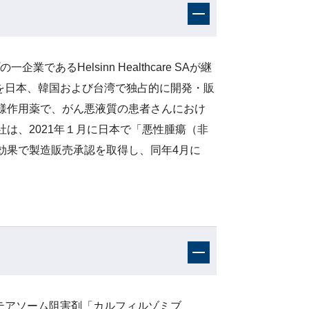
あるHelsinn Healthcare SAが継
）を日本、韓国および台湾で独占的に開発・販
様作用薬で、がん悪液質の患者さんにおけ
は、2021年１月に日本で「悪性腫瘍（非
効果で製造販売承認を取得し、同年4月に
ロテアソーム阻害剤「カルフィルゾミブ