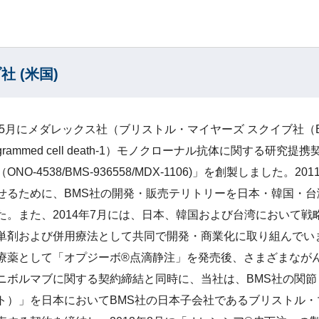
 (米国)
5年5月にメダレックス社（ブリストル・マイヤーズ スクイブ社（
ogrammed cell death-1）モノクローナル抗体に関する
ONO-4538/BMS-936558/MDX-1106)」を創製しまし
せるために、BMS社の開発・販売テリトリーを日本・韓国・
た。また、2014年7月には、日本、韓国および台湾において
単剤および併用療法として共同で開発・商業化に取り組んでいま
療薬として「オプジーボ®点滴静注」を発売後、さまざまなが
ニボルマブに関する契約締結と同時に、当社は、BMS社の関節
ト）」を日本においてBMS社の日本子会社であるブリストル・