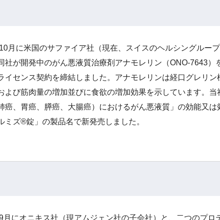
年10月に米国のサファイア社（現在、スイスのヘルシングループの一企業で
同社が開発中のがん悪液質治療剤アナモレリン（ONO-7643
ライセンス契約を締結しました。アナモレリンは経口グレリン
および筋肉量の増加並びに食欲の増加効果を示しています。当社
肺癌、胃癌、膵癌、大腸癌）におけるがん悪液質」の効能又は
ルミズ®錠」の製品名で新発売しました。
0年9月にオニキス社（現アムジェン社の子会社）と、二つのプ