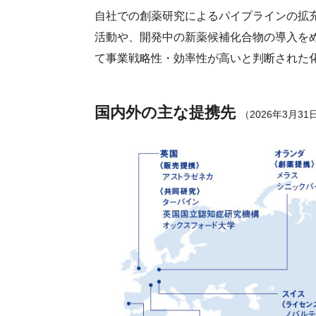
沿革
自社での創薬研究によるパイプラインの拡
IRメール
サステナビ
会社案内
活動や、開発中の新薬候補化合物の導入を
ESGデータ
て事業戦略性・効率性が高いと判断された
CM・動画
外部からの
第三者保証
国内外の主な提携先
（2026年3月3
透明性ガイ