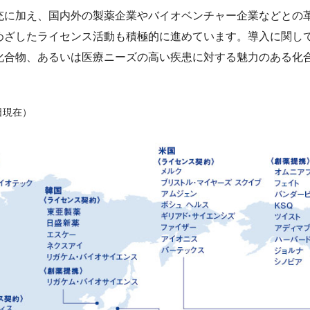
ジメントを実現する組織風土
充に加え、国内外の製薬企業やバイオベンチャー企業などとの
リティレポート
環境会計
ャーの醸成）
めざしたライセンス活動も積極的に進めています。導入に関し
集
人的資本の拡充（健康経営）
化合物、あるいは医療ニーズの高い疾患に対する魅力のある化
情報
評価
1日現在）
ドライン