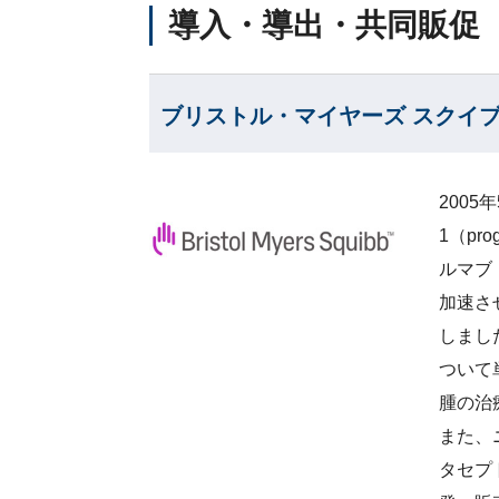
導入・導出・共同販促
ブリストル・マイヤーズ スクイブ社
200
1（pr
ルマブ（
加速さ
しまし
ついて
腫の治
また、
タセプ