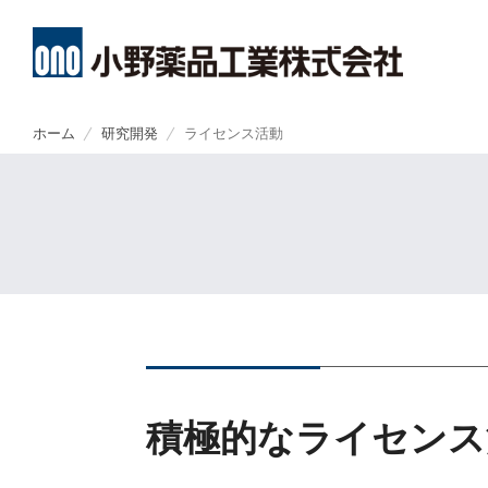
メ
イ
ホーム
研究開発
ライセンス活動
ン
About
R&D
Investors
Sustainability
コ
CEO・CO
創薬方針
経営方針
トップメッ
ン
テ
ン
小野薬品についてトップ
研究開発トップ
IR情報トップ
サステナビリティトップ
ミッション
オープンイ
財務ハイラ
小野薬品工
ツ
に
移
コーポレー
開発方針
業績報告
環境
動
THROUGH
開発パイプ
IRライブラ
社会
小野薬品の
ライセンス
株式関連情
ガバナンス
経営戦略
研究者主導
個人投資家
ステークホ
グローバル
IRカレンダ
社会貢献活
コーポレー
積極的なライセンス
株主・投資
ポリシー類
ポリシー類
よくあるご
GRIスタン