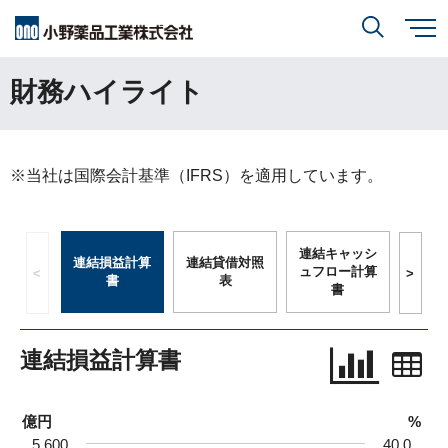
メ
イ
ン
財務ハイライト
小野薬品について
コ
検索
ン
テ
ン
ツ
に
研究開発
小野薬品について
トップ
移
動
閉じる
※当社は国際会計基準（IFRS）を適用しています。
CEO・COOメッセージ
IR情報
研究開発
トップ
ミッションステートメント
創薬方針
採用情報
IR情報
トップ
コーポレートスローガン「BREAK THROUGH」
オープンイノベーション
経営方針
小野薬品の特徴・強み
サステナビリティ
開発方針
財務ハイライト
経営戦略
開発パイプライン
サステナビリティ
トップ
業績報告
グローバル戦略
患者さんとご家族の皆さま