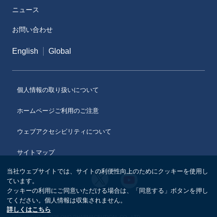
ニュース
メディカルアフェアーズ情報提供サイト（ONO
MA）
お問い合わせ
医療従事者向けサイト（ONOメディカルナビ）
English
Global
医薬・薬学研究支援
個人情報の取り扱いについて
ホームページご利用のご注意
ウェブアクセシビリティについて
サイトマップ
当社ウェブサイトでは、サイトの利便性向上のためにクッキーを使用し
小
小
ています。
野
野
クッキーの利用にご同意いただける場合は、「同意する」ボタンを押し
薬
薬
品
てください。個人情報は収集されません。
品
工
詳しくはこちら
工
業
COPYRIGHT © 2026 ONO PHARMACEUTICAL CO., LTD.