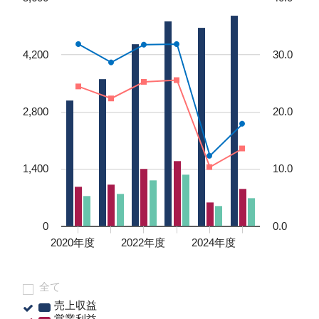
ライセンス活動
トップメッセージ
IRライブラリー
医療関係者の皆さま
コーポレート・ガバナンス
研究者主導研究支援
小野薬品工業のサステナビリティ
ニュース
株式関連情報
ポリシー類
メディカルアフェアーズ情報提供サイト（ONO
MA）
環境
お問い合わせ
個人投資家の皆さまへ
沿革
医療従事者向けサイト（ONOメディカルナビ）
社会
IRカレンダー
English
会社案内
Global
医薬・薬学研究支援
ガバナンス
株主・投資家との対話
CM・動画情報
ステークホルダーエンゲージメント
よくあるご質問
社会貢献活動
IRメール
ポリシー類
GRIスタンダード対照表