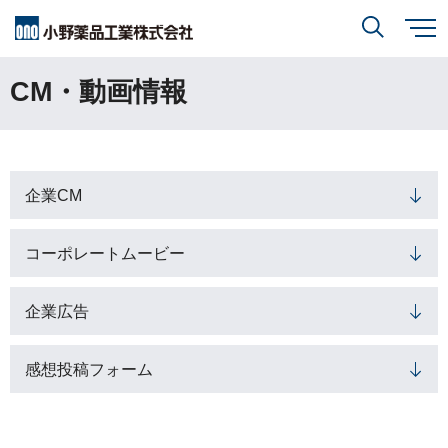
メ
イ
ン
CM・動画情報
小野薬品について
コ
検索
ン
テ
ン
ツ
に
研究開発
小野薬品について
トップ
移
動
閉じる
企業CM
CEO・COOメッセージ
IR情報
研究開発
トップ
コーポレートムービー
ミッションステートメント
創薬方針
採用情報
IR情報
トップ
コーポレートスローガン「BREAK THROUGH」
企業広告
オープンイノベーション
経営方針
小野薬品の特徴・強み
サステナビリティ
感想投稿フォーム
開発方針
財務ハイライト
経営戦略
開発パイプライン
サステナビリティ
トップ
業績報告
グローバル戦略
患者さんとご家族の皆さま