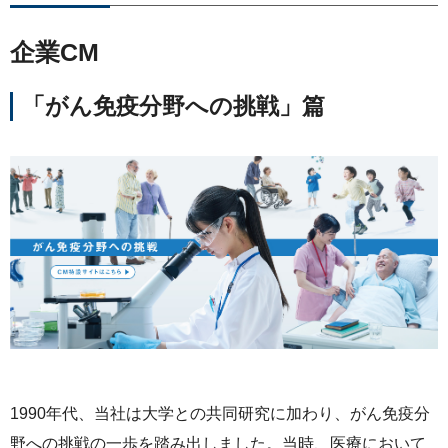
ライセンス活動
トップメッセージ
IRライブラリー
医療関係者の皆さま
コーポレート・ガバナンス
企業CM
研究者主導研究支援
小野薬品工業のサステナビリティ
ニュース
株式関連情報
ポリシー類
「がん免疫分野への挑戦」篇
メディカルアフェアーズ情報提供サイト（ONO
MA）
環境
お問い合わせ
個人投資家の皆さまへ
沿革
医療従事者向けサイト（ONOメディカルナビ）
社会
IRカレンダー
English
会社案内
Global
医薬・薬学研究支援
ガバナンス
株主・投資家との対話
CM・動画情報
ステークホルダーエンゲージメント
よくあるご質問
社会貢献活動
IRメール
ポリシー類
GRIスタンダード対照表
1990年代、当社は大学との共同研究に加わり、がん免疫分
野への挑戦の一歩を踏み出しました。当時、医療において