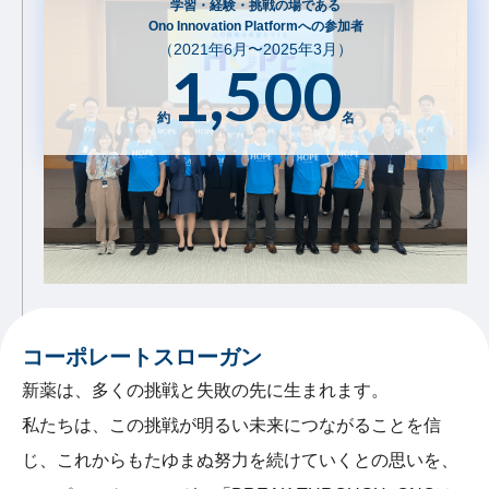
学習・経験・挑戦の場である
Ono Innovation Platformへの参加者
（2021年6月〜2025年3月）
1,500
約
名
高い従業員エンゲージメントを実現する
組織風土・
カルチャーの醸成
コーポレートスローガン
新薬は、多くの挑戦と失敗の先に生まれます。
私たちは、この挑戦が明るい未来につながることを信
じ、これからもたゆまぬ努力を続けていくとの思いを、