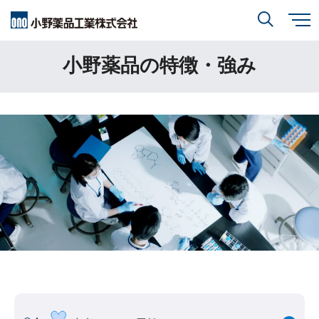
メ
イ
ン
小野薬品の特徴・強み
小野薬品について
コ
検索
ン
テ
ン
ツ
に
研究開発
小野薬品について
トップ
移
動
閉じる
CEO・COOメッセージ
IR情報
研究開発
トップ
ミッションステートメント
創薬方針
採用情報
IR情報
トップ
コーポレートスローガン「BREAK THROUGH」
オープンイノベーション
経営方針
小野薬品の特徴・強み
サステナビリティ
開発方針
財務ハイライト
経営戦略
開発パイプライン
サステナビリティ
トップ
業績報告
グローバル戦略
患者さんとご家族の皆さま