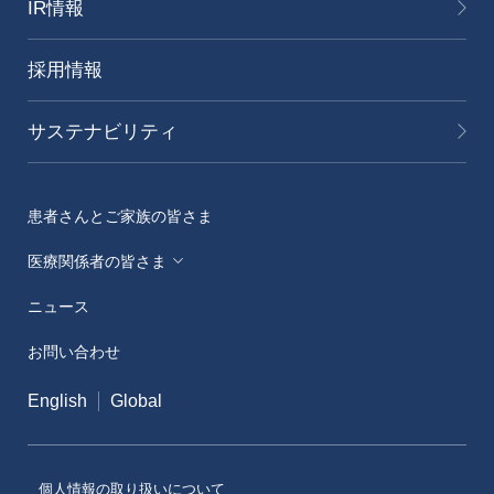
IR情報
採用情報
サステナビリティ
患者さんとご家族の皆さま
医療関係者の皆さま
ニュース
メディカルアフェアーズ情報提供サイト（ONO
MA）
お問い合わせ
医療従事者向けサイト（ONOメディカルナビ）
English
Global
医薬・薬学研究支援
個人情報の取り扱いについて