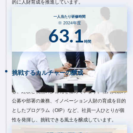
的に人財育成を推進しています。
一人当たり研修時間
※ 2024年度
63.1
時間
人的資本の拡充（人財の育成・採用）
挑戦するカルチャーの醸成
自らの意思で積極的に挑戦できる機会を数多く用意
し、経験と視点の多様化を進めています。社内異動の
公募や部署の兼務、イノベーション人財の育成を目的
としたプログラム（OIP）など、社員一人ひとりが個
性を発揮し、挑戦できる風土を醸成しています。