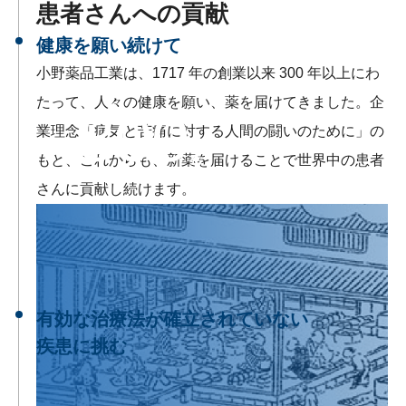
サステナビリティレポート
患者さんへの貢献
健康を願い続けて
ESGデータ集
小野薬品工業は、1717 年の創業以来 300 年以上にわ
外部からの評価
たって、人々の健康を願い、薬を届けてきました。企
300
業理念「病気と苦痛に対する人間の闘いのために」の
第三者保証
もと、これからも、新薬を届けることで世界中の患者
年
を超える歴史
透明性ガイドライン
さんに貢献し続けます。
沿革
ミッションステートメント
有効な治療法が確立されていない
疾患に挑む
「独創的で画期的な新薬の創製」を創薬方針に掲げ、
がん、免疫・炎症、神経という、いずれも治療法が限