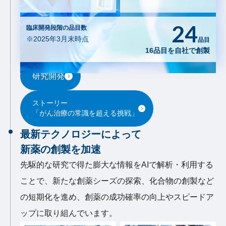
24
臨床開発段階の品目数
※2025年3月末時点
品目
16品目を自社で創製
研究開発
ストーリー
「がん治療の常識を超える挑戦」
最新テクノロジーによって
新薬の創製を加速
先駆的な研究で得た膨大な情報をAIで解析・利用する
ことで、新たな創薬シーズの探索、化合物の創製など
の短期化を進め、創薬の成功確率の向上やスピードア
ップに取り組んでいます。