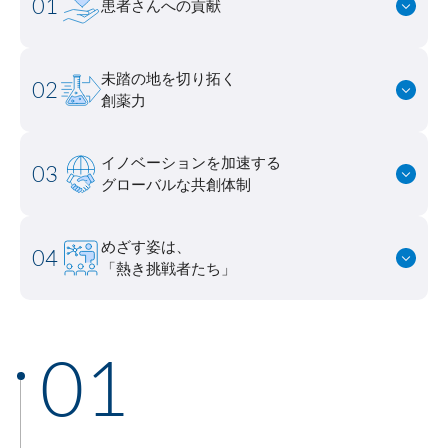
01
患者さんへの
貢献
ライセンス活動
トップメッセージ
IRライブラリー
医療関係者の皆さま
コーポレート・ガバナンス
研究者主導研究支援
未踏の地を切り拓く
小野薬品工業のサステナビリティ
ニュース
株式関連情報
02
ポリシー類
創薬
創薬力
メディカルアフェアーズ情報提供サイト（ONO
MA）
環境
お問い合わせ
個人投資家の皆さまへ
沿革
医療従事者向けサイト（ONOメディカルナビ）
イノベーションを加速する
03
社会
IRカレンダー
グロ
English
会社案内
Global
グローバルな共創体制
医薬・薬学研究支援
ガバナンス
株主・投資家との対話
CM・動画情報
めざす姿は、
04
「熱
ステークホルダーエンゲージメント
「熱き挑戦者たち」
よくあるご質問
社会貢献活動
IRメール
01
ポリシー類
GRIスタンダード対照表