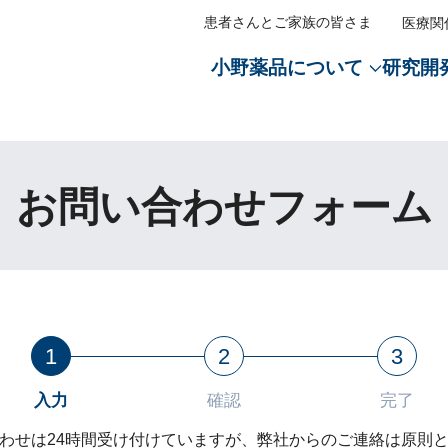
患者さんとご家族の皆さま
医療関
小野薬品について
研究開
メディ
医療従
Oメッセージ
セージ
経営戦略トップ
沿革トップ
会社案内トップ
CM・動画情報トップ
オープンイノベーショントッ
ライセンス活動トップ
経営方針トップ
IRライブラリートップ
株式関連情報トップ
環境トップ
社会トップ
ガバナンストップ
社会貢献活動トップ
医薬・
ステートメント
ノベーション
イト
業のサステナビリティ
サステナブル経営方針
創業300年の歩み
会社概要
「がん免疫分野への挑戦」篇
創薬提携・研究提携
導入・導出・共同販促
CEO・COOメッセージ
決算関連資料
株主総会情報
地球環境保全へのコミットメ
革新的な医薬品
コーポレート・ガバナンス
医学・薬学の発展
お問い合わせフォーム
トスローガン「BREAK
成長戦略
役員紹介
「新薬で未来をつくる」篇
AIを活用した創薬
経営戦略
説明会資料
株主通信
TCFD提言に基づく情報開示
安定供給
コンプライアンス
患者さんとそのご家族への支
」
ライン
リー
小野薬品のマテリアリティ
グループ・事業所一覧
多様なモダリティを活用した
財務戦略
有価証券報告書
電子公告
脱炭素社会の実現
品質と安全性の保証
リスクマネジメント
医療アクセスの向上
特徴・強み
閉じる
活動
報
財務戦略
主要製品
リスクマネジメント
コーポレートレポート
株式基本情報
水循環社会の実現
サステナブル調達
責任あるプロモーション活動
子どもたちの健康につながる
研究支援
の皆さまへ
ルダーエンゲージメント
情報開示の方針
株主通信
株主還元
資源循環社会の実現
医療アクセスの向上
事業所周辺の清掃活動
戦略
1
2
3
ー
動
役員紹介
コーポレート・ガバナンス報
アナリストカバレッジ
TNFD提言に基づく情報開示
人権の尊重
ト・ガバナンス
入力
確認
完了
家との対話
開発パイプライン
株価情報
生物多様性
人的資本の拡充（人財の育成
わせは24時間受け付けていますが、弊社からのご連絡は原則とし
質問
ダード対照表
ライセンス活動
EHSマネジメント
人的資本の拡充（高い従業員