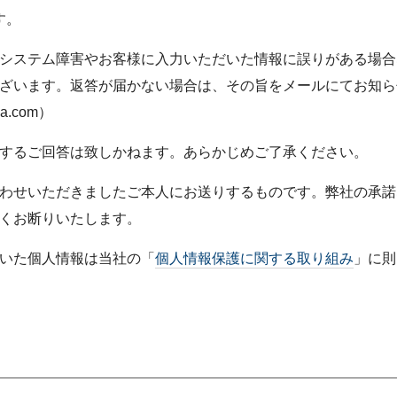
ジメントを実現する組織風土
す。
リティレポート
環境会計
ャーの醸成）
システム障害やお客様に入力いただいた情報に誤りがある場合
集
人的資本の拡充（健康経営）
情報
ざいます。返答が届かない場合は、その旨をメールにてお知ら
評価
ma.com
）
するご回答は致しかねます。あらかじめご了承ください。
ドライン
わせいただきましたご本人にお送りするものです。弊社の承諾
くお断りいたします。
いた個人情報は当社の「
個人情報保護に関する取り組み
」に則