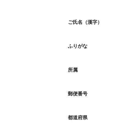
ご氏名（漢字）
ご
氏
名
（
漢
字
）
ふりがな
ふ
り
が
な
所属
所
属
郵便番号
郵
便
番
号
都道府県