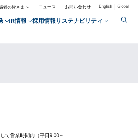
English
Global
ニュース
お問い合わせ
係者の皆さま
採用情報
発
IR情報
サステナビリティ
カルアフェアーズ情報提供サイト（ONO MA）
事者向けサイト（ONOメディカルナビ）
CLOSE
CLOSE
CLOSE
CLOSE
プ
薬学研究支援
検索
ント
援
創薬
開発パイプライン
決算関連資料
ECO VISION 2050
CM・動画情報
教育支援
告書
・採用）
医療アクセスの向上
コーポレートレポート
て営業時間内（平日9:00～
エンゲー