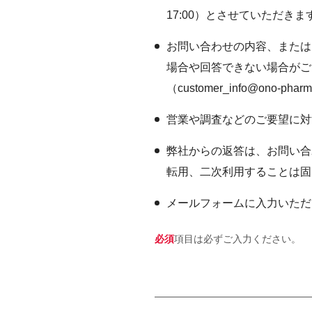
沿革
17:00）とさせていただきま
IRメール
サステナビ
会社案内
お問い合わせの内容、または
ESGデータ
CM・動画
場合や回答できない場合がご
外部からの
（
customer_info@ono-phar
第三者保証
営業や調査などのご要望に対
透明性ガイ
弊社からの返答は、お問い合
転用、二次利用することは固
メールフォームに入力いただ
必須
項目は必ずご入力ください。