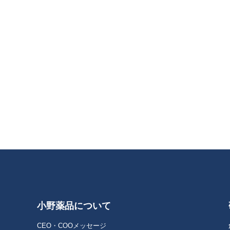
内
容
小野薬品について
CEO・COOメッセージ