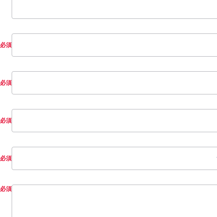
必須
必須
必須
お
問
必須
い
合
わ
せ
分
類
必須