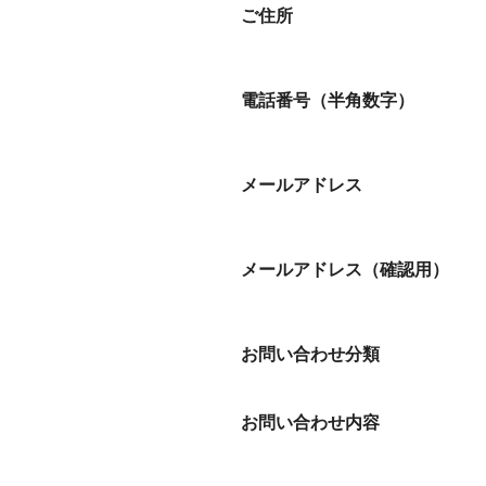
ご住所
ご
住
所
電話番号（半角数字）
電
話
番
号
（
半
角
メールアドレス
数
字
）
メールアドレス（確認用）
お問い合わせ分類
お問い合わせ内容
お
問
い
合
わ
せ