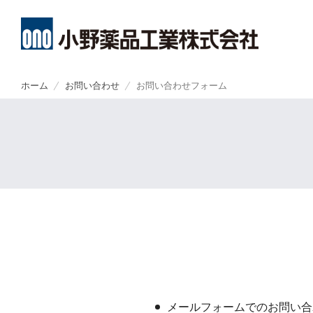
メ
イ
ホーム
お問い合わせ
お問い合わせフォーム
ン
About
R&D
Investors
Sustainability
コ
CEO・CO
創薬方針
経営方針
トップメッ
ン
テ
ン
小野薬品についてトップ
研究開発トップ
IR情報トップ
サステナビリティトップ
ミッション
オープンイ
財務ハイラ
小野薬品工
ツ
に
移
コーポレー
開発方針
業績報告
環境
動
THROUGH
開発パイプ
IRライブラ
社会
小野薬品の
ライセンス
株式関連情
ガバナンス
経営戦略
研究者主導
個人投資家
ステークホ
グローバル
IRカレンダ
社会貢献活
コーポレー
株主・投資
ポリシー類
ポリシー類
メールフォームでのお問い合
よくあるご
GRIスタン