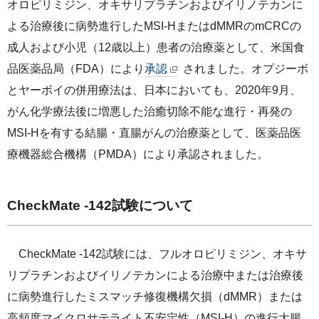
オロピリミジン、オキサリプラチンおよびイリノテカンに
よる治療後に病勢進行したMSI-HまたはdMMRのmCRCの
成人および小児（12歳以上）患者の治療薬として、米国食
品医薬品局（FDA）により
承認
されました。オプジーボ
とヤーボイの併用療法は、日本においても、2020年9月、
がん化学療法後に増悪した治癒切除不能な進行・再発の
MSI-Hを有する結腸・直腸がんの治療薬として、医薬品医
療機器総合機構（PMDA）により承認されました。
CheckMate -142試験について
CheckMate -142試験には、フルオロピリミジン、オキサ
リプラチンおよびイリノテカンによる治療中または治療後
に病勢進行したミスマッチ修復機構欠損（dMMR）または
高頻度マイクロサテライト不安定性（MSI-H）の進行大腸