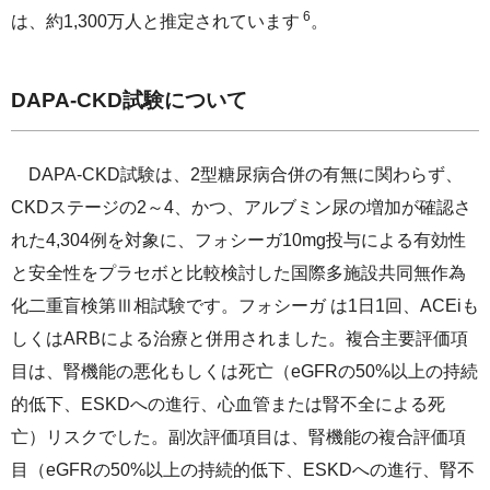
6
は、約1,300万人と推定されています
。
DAPA-CKD試験について
DAPA-CKD試験は、2型糖尿病合併の有無に関わらず、
CKDステージの2～4、かつ、アルブミン尿の増加が確認さ
れた4,304例を対象に、フォシーガ10mg投与による有効性
と安全性をプラセボと比較検討した国際多施設共同無作為
化二重盲検第Ⅲ相試験です。フォシーガ は1日1回、ACEiも
しくはARBによる治療と併用されました。複合主要評価項
目は、腎機能の悪化もしくは死亡（eGFRの50%以上の持続
的低下、ESKDへの進行、心血管または腎不全による死
亡）リスクでした。副次評価項目は、腎機能の複合評価項
目（eGFRの50%以上の持続的低下、ESKDへの進行、腎不