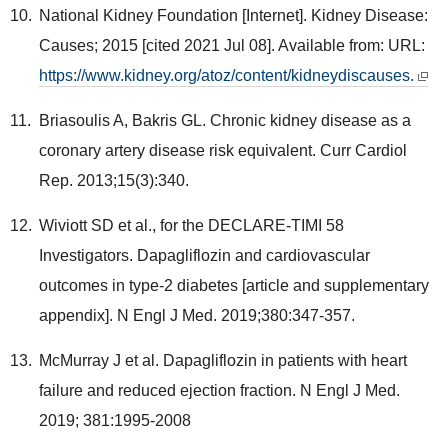
National Kidney Foundation [Internet]. Kidney Disease:
Causes; 2015 [cited 2021 Jul 08]. Available from: URL:
https://www.kidney.org/atoz/content/kidneydiscauses.
Briasoulis A, Bakris GL. Chronic kidney disease as a
coronary artery disease risk equivalent. Curr Cardiol
Rep. 2013;15(3):340.
Wiviott SD et al., for the DECLARE-TIMI 58
Investigators. Dapagliflozin and cardiovascular
outcomes in type-2 diabetes [article and supplementary
appendix]. N Engl J Med. 2019;380:347-357.
McMurray J et al. Dapagliflozin in patients with heart
failure and reduced ejection fraction. N Engl J Med.
2019; 381:1995-2008