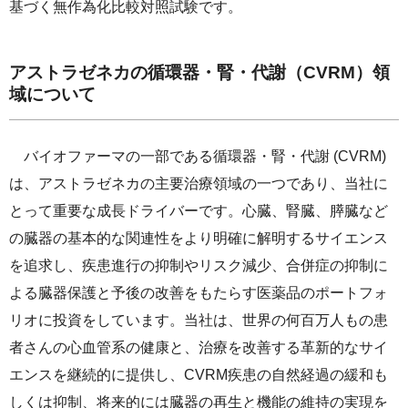
基づく無作為化比較対照試験です。
アストラゼネカの循環器・腎・代謝（CVRM）領
域について
バイオファーマの一部である循環器・腎・代謝 (CVRM)
は、アストラゼネカの主要治療領域の一つであり、当社に
とって重要な成長ドライバーです。心臓、腎臓、膵臓など
の臓器の基本的な関連性をより明確に解明するサイエンス
を追求し、疾患進行の抑制やリスク減少、合併症の抑制に
よる臓器保護と予後の改善をもたらす医薬品のポートフォ
リオに投資をしています。当社は、世界の何百万人もの患
者さんの心血管系の健康と、治療を改善する革新的なサイ
エンスを継続的に提供し、CVRM疾患の自然経過の緩和も
しくは抑制、将来的には臓器の再生と機能の維持の実現を