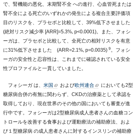
で、腎機能の悪化、末期腎不全 への進行、心血管死または
腎不全による死亡のいずれかの発生による複合主要評価項
目のリスクを、プラセボと比較して、39%低下させました
(絶対リスク減少率 [ARR]=5.3%, p<0.0001)。また、フォシ
ーガは、プラセボと比較して、全死亡の相対リスクを有意
9
に31%低下させました (ARR=2.1%, p=0.0035)
。フォシ
ーガの安全性と忍容性は、これまでに確認されている安全
性プロファイルと一貫していました。
フォシーガ は、
米国
および
欧州連合
においても2型
糖尿病合併の有無に関わらず、CKDの治療薬として承認を
取得しており、現在世界のその他の国においても審査が進
行中です。フォシーガは2型糖尿病成人患者さんの血糖コン
トロールを改善する食事および運動療法の補助療法、およ
び１型糖尿病 の成人患者さんに対するインスリンの補助療