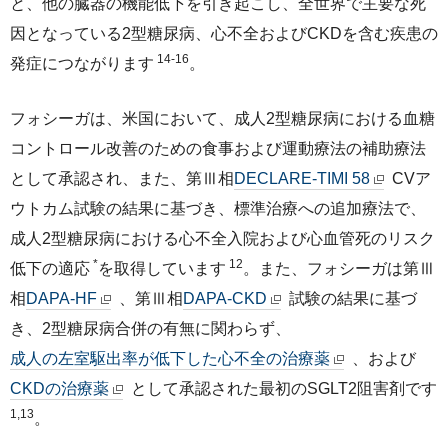
と、他の臓器の機能低下を引き起こし、全世界で主要な死
因となっている2型糖尿病、心不全およびCKDを含む疾患の
14-16
発症につながります
。
フォシーガは、米国において、成人2型糖尿病における血糖
コントロール改善のための食事および運動療法の補助療法
として承認され、また、第Ⅲ相
DECLARE-TIMI 58
CVア
ウトカム試験の結果に基づき、標準治療への追加療法で、
成人2型糖尿病における心不全入院および心血管死のリスク
*
12
低下の適応
を取得しています
。また、フォシーガは第Ⅲ
相
DAPA-HF
、第Ⅲ相
DAPA-CKD
試験の結果に基づ
き、2型糖尿病合併の有無に関わらず、
成人の左室駆出率が低下した心不全の治療薬
、および
CKDの治療薬
として承認された最初のSGLT2阻害剤です
1,13
。