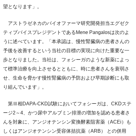
望となります」。
アストラゼネカのバイオファーマ研究開発担当エグゼク
ティブバイスプレジデントであるMene Pangalosは次のよ
うに述べています。「本承認は、慢性腎臓病の患者さんの
予後を改善するという当社の目標の実現に向けた重要な一
歩となりました。当社は、フォシーガのような新薬によっ
て標準治療を向上させるとともに、時に患者さんを衰弱さ
せ、生命を脅かす慢性腎臓病の予防および早期診断にも取
り組んでいます」。
第Ⅲ相DAPA-CKD試験においてフォシーガは、CKDステ
ージ2～4、かつ尿中アルブミン排泄の増加を認める患者さ
んを対象に、アンジオテンシン変換酵素阻害薬（ACEi）も
しくはアンジオテンシン受容体拮抗薬（ARB） との併用