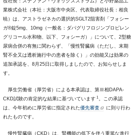
役社長：ステファン・ヴォックスストラム）と小野薬品工
ライセンス活動
業株式会社（本社：大阪市中央区、代表取締役社長：相良
トップメッセージ
IRライブラリー
医療関係者の皆さま
コーポレート・ガバナンス
暁）は、アストラゼネカの選択的SGLT2阻害剤「フォシー
研究者主導研究支援
小野薬品工業のサステナビリティ
ニュース
株式関連情報
ポリシー類
ガ®錠5mg、10mg（一般名：ダパグリフロジンプロピレン
メディカルアフェアーズ情報提供サイト（ONO
MA）
グリコール水和物、以下、フォシーガ）」について、2型糖
環境
お問い合わせ
個人投資家の皆さまへ
沿革
尿病合併の有無に関わらず、「慢性腎臓病（ただし、末期
医療従事者向けサイト（ONOメディカルナビ）
社会
IRカレンダー
腎不全又は透析施行中の患者を除く）」の効能又は効果の
English
会社案内
Global
医薬・薬学研究支援
追加承認を、8月25日に取得しましたので、お知らせしま
ガバナンス
株主・投資家との対話
CM・動画情報
す。
ステークホルダーエンゲージメント
よくあるご質問
厚生労働省（厚労省）による本承認は、第Ⅲ相DAPA-
社会貢献活動
IRメール
1
CKD試験の肯定的な結果に基づいています
。この承認
は、今年初めに厚労省に指定された
優先審査
に則り行わ
ポリシー類
れたものです。
GRIスタンダード対照表
慢性腎臓病（CKD）は、腎機能の低下を伴う重篤な進行