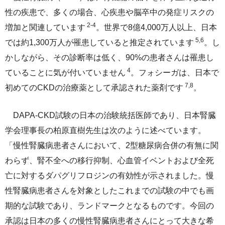
サステナビリティレポート
性の疾患で、多くの場合、心疾患や脳卒中の発症リスクの
2-4
増加と関連しています
ESGデータ集
。世界で8億4,000万人以上、日本
5,6
では約1,300万人が罹患していると推定されています
。し
外部からの評価
かしながら、その診断率は低く、90%の患者さんは罹患し
4
ていることに気が付いていません
。フォシーガは、日本で
第三者保証
7,8
初めてのCKDの治療薬として承認された薬剤です
。
透明性ガイドライン
DAPA-CKD試験の日本の治験統括医師であり、日本腎臓
学会理事長の柏原直樹先生は次のように述べています。
「慢性腎臓病患者さんにおいて、2型糖尿病合併の有無に関
わらず、腎不全への移行抑制、心血管イベントおよび全死
亡に対するダパグリフロジンの有効性が示されました。慢
性腎臓病患者さんを対象としたこれまでの試験の中でも画
期的な試験であり、ランドマークとなるものです。今回の
承認は日本の多くの慢性腎臓病患者さんにとって大きな希