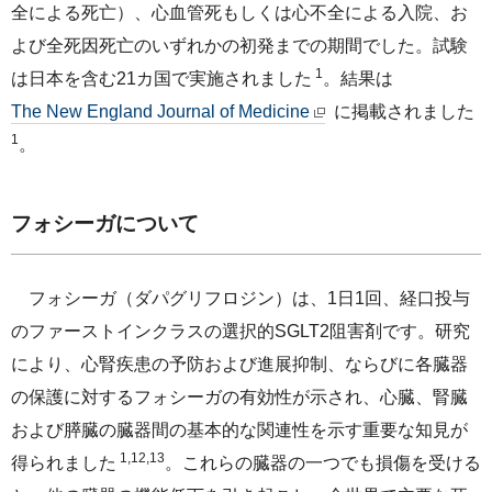
全による死亡）、心血管死もしくは心不全による入院、お
よび全死因死亡のいずれかの初発までの期間でした。試験
1
は日本を含む21カ国で実施されました
。結果は
The New England Journal of Medicine
に掲載されました
1
。
フォシーガについて
フォシーガ（ダパグリフロジン）は、1日1回、経口投与
のファーストインクラスの選択的SGLT2阻害剤です。研究
により、心腎疾患の予防および進展抑制、ならびに各臓器
の保護に対するフォシーガの有効性が示され、心臓、腎臓
および膵臓の臓器間の基本的な関連性を示す重要な知見が
1,12,13
得られました
。これらの臓器の一つでも損傷を受ける