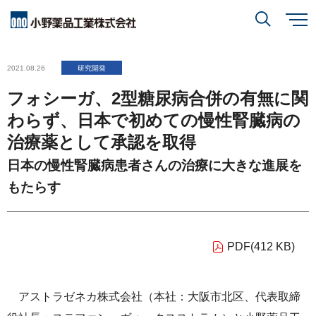
メ
イ
ン
小野薬品について
コ
検索
2021.08.26
研究開発
ン
テ
ン
フォシーガ、2型糖尿病合併の有無に関
ツ
に
研究開発
小野薬品について
トップ
移
わらず、日本で初めての慢性腎臓病の
動
閉じる
治療薬として承認を取得
CEO・COOメッセージ
IR情報
研究開発
トップ
日本の慢性腎臓病患者さんの治療に大きな進展を
ミッションステートメント
もたらす
創薬方針
採用情報
IR情報
トップ
コーポレートスローガン「BREAK THROUGH」
オープンイノベーション
経営方針
小野薬品の特徴・強み
PDF(412 KB)
サステナビリティ
開発方針
財務ハイライト
経営戦略
開発パイプライン
アストラゼネカ株式会社（本社：大阪市北区、代表取締
サステナビリティ
トップ
業績報告
グローバル戦略
患者さんとご家族の皆さま