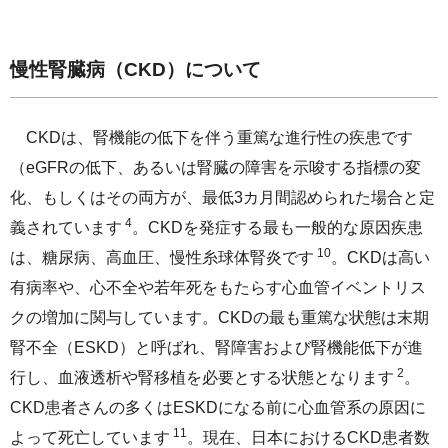
慢性腎臓病（CKD）について
CKDは、腎機能の低下を伴う重篤な進行性の疾患です
（eGFRの低下、あるいは腎臓の障害を示唆する指標の変
化、もしくはその両方が、最低3カ月間認められた場合と定
4
義されています
。CKDを発症する最も一般的な原因疾患
10
は、糖尿病、高血圧、慢性糸球体腎炎です
。CKDは高い
有病率や、心不全や若年死をもたらす心血管イベントリス
クの増加に関与しています。CKDの最も重篤な状態は末期
腎不全（ESKD）と呼ばれ、腎障害および腎機能低下が進
2
行し、血液透析や腎移植を必要とする状態となります
。
CKD患者さんの多くはESKDになる前に心血管系の原因に
11
よって死亡しています
。現在、日本におけるCKD患者数