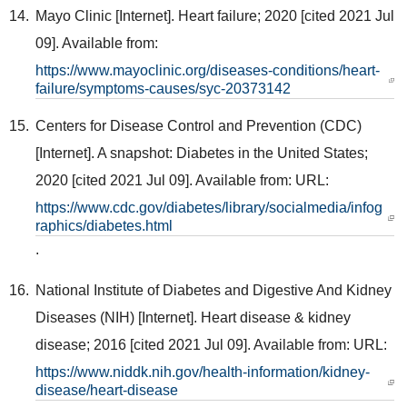
Mayo Clinic [Internet]. Heart failure; 2020 [cited 2021 Jul
09]. Available from:
https://www.mayoclinic.org/diseases-conditions/heart-
failure/symptoms-causes/syc-20373142
Centers for Disease Control and Prevention (CDC)
[Internet]. A snapshot: Diabetes in the United States;
2020 [cited 2021 Jul 09]. Available from: URL:
https://www.cdc.gov/diabetes/library/socialmedia/infog
raphics/diabetes.html
.
National Institute of Diabetes and Digestive And Kidney
Diseases (NIH) [Internet]. Heart disease & kidney
disease; 2016 [cited 2021 Jul 09]. Available from: URL:
https://www.niddk.nih.gov/health-information/kidney-
disease/heart-disease