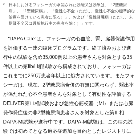
日本におけるフォシーガの承認された効能又は効果は、「2型糖尿
病」、「1型糖尿病」、「慢性心不全（ただし、慢性心不全の標準的な
治療を受けている患者に限る）」、および「慢性腎臓病（ただし、末
期腎不全又は透析施行中の患者を除く）」です。
“DAPA Care”は、フォシーガの心血管、腎、臓器保護作用
を評価する一連の臨床プログラムです。終了済みおよび進
行中の試験を含め35,000例以上の患者さんを対象とする35
件以上の第IIb/III相試験から構成されており、フォシーガは
これまでに250万患者年以上に処方されています。またフォ
シーガは、現在、2型糖尿病合併の有無に関わらず、駆出率
が保たれた心不全患者さんを対象として有効性を評価する
DELIVER第Ⅲ相試験および急性心筋梗塞（MI）または心臓
発作発症後の非2型糖尿病患者さんを対象とした第Ⅲ相
DAPA-MI試験が進行中です。DAPA-MI試験は、この種の試
験では初めてとなる適応症追加を目的としたレジストリに