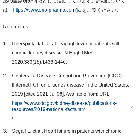
薬の重点研究領域として活動しています。詳細について
は、
https://www.ono-pharma.com/ja
をご覧ください。
References
Heerspink HJL, et al. Dapagliflozin in patients with
chronic kidney disease. N Engl J Med.
2020;383(15):1436-1446.
Centers for Disease Control and Prevention (CDC)
[Internet]. Chronic kidney disease in the United States;
2019 [cited 2021 Jul 08]. Available from: URL:
https://www.cdc.gov/kidneydisease/publications-
resources/2019-national-facts.html
/
Segall L, et al. Heart failure in patients with chronic