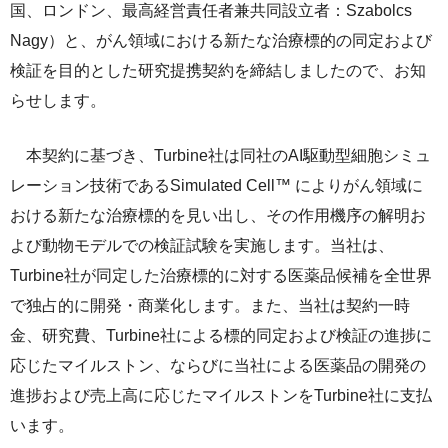
国、ロンドン、最高経営責任者兼共同設立者：Szabolcs
ライセンス活動
トップメッセージ
IRライブラリー
医療関係者の皆さま
Nagy）と、がん領域における新たな治療標的の同定および
コーポレート・ガバナンス
研究者主導研究支援
検証を目的とした研究提携契約を締結しましたので、お知
小野薬品工業のサステナビリティ
ニュース
株式関連情報
ポリシー類
らせします。
メディカルアフェアーズ情報提供サイト（ONO
MA）
環境
お問い合わせ
個人投資家の皆さまへ
沿革
本契約に基づき、Turbine社は同社のAI駆動型細胞シミュ
医療従事者向けサイト（ONOメディカルナビ）
社会
IRカレンダー
English
会社案内
Global
レーション技術であるSimulated Cell™ によりがん領域に
医薬・薬学研究支援
おける新たな治療標的を見い出し、その作用機序の解明お
ガバナンス
株主・投資家との対話
CM・動画情報
よび動物モデルでの検証試験を実施します。当社は、
ステークホルダーエンゲージメント
よくあるご質問
Turbine社が同定した治療標的に対する医薬品候補を全世界
で独占的に開発・商業化します。また、当社は契約一時
社会貢献活動
IRメール
金、研究費、Turbine社による標的同定および検証の進捗に
ポリシー類
応じたマイルストン、ならびに当社による医薬品の開発の
進捗および売上高に応じたマイルストンをTurbine社に支払
GRIスタンダード対照表
います。