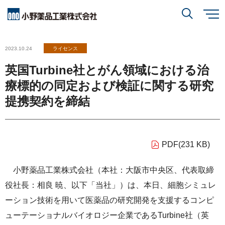
メ
イ
ン
小野薬品について
コ
検索
2023.10.24
ライセンス
ン
テ
ン
英国Turbine社とがん領域における治
ツ
に
研究開発
小野薬品について
トップ
移
療標的の同定および検証に関する研究
動
閉じる
提携契約を締結
CEO・COOメッセージ
IR情報
研究開発
トップ
ミッションステートメント
創薬方針
PDF(231 KB)
採用情報
IR情報
トップ
コーポレートスローガン「BREAK THROUGH」
オープンイノベーション
小野薬品工業株式会社（本社：大阪市中央区、代表取締
経営方針
小野薬品の特徴・強み
サステナビリティ
役社長：相良 暁、以下「当社」）は、本日、細胞シミュレ
開発方針
財務ハイライト
経営戦略
ーション技術を用いて医薬品の研究開発を支援するコンピ
開発パイプライン
ューテーショナルバイオロジー企業であるTurbine社（英
サステナビリティ
トップ
業績報告
グローバル戦略
患者さんとご家族の皆さま