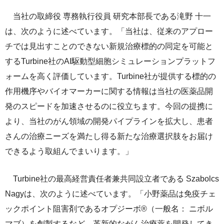
サステナビリティレポート
当社の取締役 専務執行役員 研究本部長である滝野 十一
ESGデータ集
は、次のように述べています。「当社は、従来のアプロー
チでは見出すことのできない新規治療標的の同定を可能と
外部からの評価
するTurbine社のAI駆動型細胞シミュレーションプラットフ
第三者保証
ォームを高く評価しています。Turbine社が提供する標的の
作用機序やバイオマーカーに関する情報は当社の医薬品開
透明性ガイドライン
発のスピードを加速させるのに役立ちます。今回の提携に
より、当社のがん領域の開発パイプラインを拡大し、患者
さんの治療ニーズを満たし得る新たな治療選択肢をお届け
できるよう取組んでまいります。」
Turbine社の最高経営責任者兼共同設立者である Szabolcs
Nagyは、次のように述べています。「小野薬品は免疫チェ
ックポイント阻害剤であるオプジーボ®（一般名： ニボル
マブ）を創製するなど、革新的ながん治療薬を開発してき