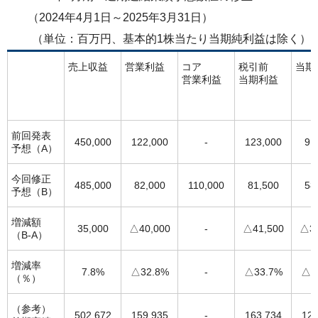
ライセンス活動
（2024年4月1日～2025年3月31日）
トップメッセージ
IRライブラリー
医療関係者の皆さま
コーポレート・ガバナンス
（単位：百万円、基本的1株当たり当期純利益は除く）
研究者主導研究支援
小野薬品工業のサステナビリティ
ニュース
株式関連情報
ポリシー類
売上収益
営業利益
コア
税引前
当期
メディカルアフェアーズ情報提供サイト（ONO
営業利益
当期利益
MA）
環境
お問い合わせ
個人投資家の皆さまへ
沿革
医療従事者向けサイト（ONOメディカルナビ）
社会
IRカレンダー
English
会社案内
Global
前回発表
450,000
122,000
-
123,000
91
医薬・薬学研究支援
予想（A）
ガバナンス
株主・投資家との対話
CM・動画情報
今回修正
485,000
82,000
110,000
81,500
58
ステークホルダーエンゲージメント
予想（B）
よくあるご質問
増減額
社会貢献活動
IRメール
35,000
△40,000
-
△41,500
△33
（B-A）
ポリシー類
増減率
7.8%
△32.8%
-
△33.7%
△3
（％）
GRIスタンダード対照表
（参考）
502,672
159,935
-
163,734
128