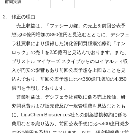
前期実績
サステナビリティレポート
ESGデータ集
修正の理由
売上収益は、「フォシーガ錠」の売上を前回公表予
外部からの評価
想比60億円増加の890億円と見込むとともに、デシフェ
ラ社買収により獲得した消化管間質腫瘍治療剤「キン
第三者保証
ロック」の売上を235億円と見込んでおります。また、
透明性ガイドライン
ブリストル マイヤーズ スクイブからのロイヤルティ収
入が円安の影響もあり前回公表予想を上回ることを見
込んでおり、前回公表予想に比べ350億円増加の4,850
億円を予想しております。
営業利益は、デシフェラ社買収に係る売上原価、研
究開発費および販売費及び一般管理費を見込むととも
に、LigaChem Biosciences社との創薬提携契約に係る
費用などを織り込み、前回公表予想に比べ400億円減少
の820億円を予想しております。なお、研究開発費は前