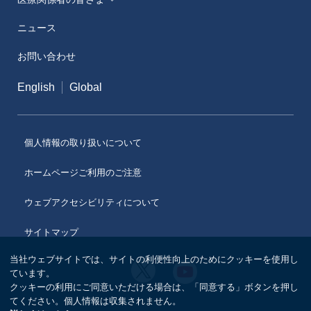
ニュース
メディカルアフェアーズ情報提供サイト（ONO
MA）
お問い合わせ
医療従事者向けサイト（ONOメディカルナビ）
English
Global
医薬・薬学研究支援
個人情報の取り扱いについて
ホームページご利用のご注意
ウェブアクセシビリティについて
サイトマップ
当社ウェブサイトでは、サイトの利便性向上のためにクッキーを使用し
小
小
ています。
野
野
クッキーの利用にご同意いただける場合は、「同意する」ボタンを押し
薬
薬
品
てください。個人情報は収集されません。
品
工