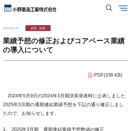
メ
イ
ン
小野薬品について
コ
検索
2024.10.31
経営・財務
ン
テ
ン
業績予想の修正およびコアベース業績
ツ
に
研究開発
小野薬品について
トップ
移
の導入について
動
閉じる
CEO・COOメッセージ
IR情報
研究開発
トップ
ミッションステートメント
PDF(336 KB)
創薬方針
採用情報
IR情報
トップ
コーポレートスローガン「BREAK THROUGH」
オープンイノベーション
2024年5月9日の2024年3月期決算発表時に公表しました
経営方針
小野薬品の特徴・強み
2025年3月期の通期連結業績予想を下記の通り修正しまし
サステナビリティ
開発方針
たので、お知らせします。
財務ハイライト
経営戦略
開発パイプライン
サステナビリティ
トップ
業績報告
2025年3月期 通期連結業績予想数値の修正
グローバル戦略
患者さんとご家族の皆さま