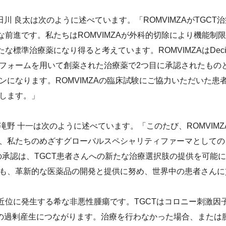
宇田川 良太は次のように述べています。「ROMVIMZAがTGC
な前進です。私たちはROMVIMZAが外科的切除により機能制
な標準治療薬になり得ると考えています。ROMVIMZAはDeci
フォームを用いて創薬された治療薬で2つ目に承認されたもの
ンになります。ROMVIMZAの臨床試験にご協力いただいた患
します。」
野 十一は次のように述べています。「このたび、ROMVIMZ
、私たちのめざすグローバルスペシャリティファーマとしての
Aの承認は、TGCT患者さんへの新たな治療選択肢の提供を可能
も、革新的な医薬品の開発と提供に努め、世界中の患者さんに
近位に発生する希な非悪性腫瘍です。TGCTはコロニー刺激因子
1の過剰産生につながります。治療を行わなかった場合、または