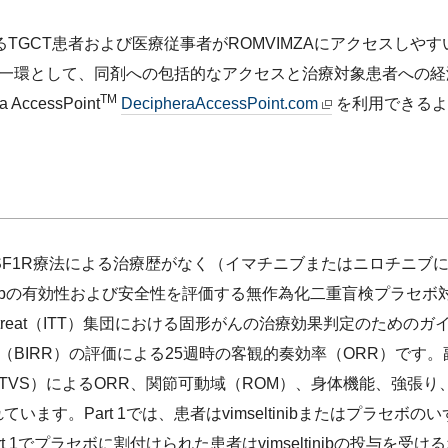
おけるTGCT患者および医療従事者がROMVIMZAにアクセスし
一環として、同剤への包括的なアクセスと治療対象患者への経
TM
ccessPoint
DecipheraAccessPoint.com
を利用できるよ
/CSF1R療法による治療歴がなく（イマチニブまたはニロチニ
ltinibの有効性および安全性を評価する無作為化二重盲検プラ
o-treat（ITT）集団における固形がんの治療効果判定のためのガイ
BIRR）の評価による25週時の客観的奏効率（ORR）です。
TVS）によるORR、関節可動域（ROM）、身体機能、強張り
います。Part 1では、患者はvimseltinibまたはプラセボ
art 1でプラセボに割付けられた患者はvimseltinibの投与