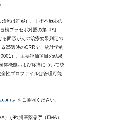
。
よる治療は許容）、手術不適応の
重盲検プラセボ対照の第Ⅲ相
集団における固形がんの治療効果判定の
よる25週時のORRで、統計学的
.0001）。主要評価項目の結果
よる身体機能および疼痛について統
安全性プロファイルは管理可能
.com
をご参照ください。
AA）が欧州医薬品庁（EMA）