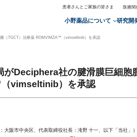
患者さんとご家族の皆さま
医療関
小野薬品について
研究開
メディ
医療従
TGCT）治療薬 ROMVIMZA™（vimseltinib）を承認
Oメッセージ
セージ
経営戦略トップ
沿革トップ
会社案内トップ
CM・動画情報トップ
オープンイノベーショントッ
ライセンス活動トップ
経営方針トップ
IRライブラリートップ
株式関連情報トップ
環境トップ
社会トップ
ガバナンストップ
社会貢献活動トップ
医薬・
ステートメント
ノベーション
イト
業のサステナビリティ
サステナブル経営方針
創業300年の歩み
会社概要
「がん免疫分野への挑戦」篇
創薬提携・研究提携
導入・導出・共同販促
CEO・COOメッセージ
決算関連資料
株主総会情報
地球環境保全へのコミットメ
革新的な医薬品
コーポレート・ガバナンス
医学・薬学の発展
トスローガン「BREAK
成長戦略
役員紹介
「新薬で未来をつくる」篇
AIを活用した創薬
経営戦略
説明会資料
株主通信
TCFD提言に基づく情報開示
安定供給
コンプライアンス
患者さんとそのご家族への支
がDeciphera社の腱滑膜巨細胞
」
ライン
リー
小野薬品のマテリアリティ
グループ・事業所一覧
多様なモダリティを活用した
財務戦略
有価証券報告書
電子公告
脱炭素社会の実現
品質と安全性の保証
リスクマネジメント
医療アクセスの向上
（vimseltinib）を承認
特徴・強み
閉じる
活動
報
財務戦略
主要製品
リスクマネジメント
コーポレートレポート
株式基本情報
水循環社会の実現
サステナブル調達
責任あるプロモーション活動
子どもたちの健康につながる
研究支援
の皆さまへ
ルダーエンゲージメント
情報開示の方針
株主通信
株主還元
資源循環社会の実現
医療アクセスの向上
事業所周辺の清掃活動
戦略
ー
動
役員紹介
コーポレート・ガバナンス報
アナリストカバレッジ
TNFD提言に基づく情報開示
人権の尊重
ト・ガバナンス
家との対話
開発パイプライン
株価情報
生物多様性
人的資本の拡充（人財の育成
大阪市中央区、代表取締役社長：滝野 十一、以下「当社」）は、
質問
ダード対照表
ライセンス活動
EHSマネジメント
人的資本の拡充（高い従業員