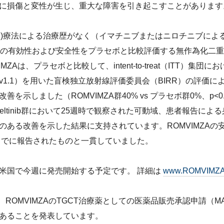
に損傷と変性が生じ、重大な障害を引き起こすことがあります
SF1R)療法による治療歴がなく（イマチニブまたはニロチニブに
MZAの有効性および安全性をプラセボと比較評価する無作為化二
MZAは、プラセボと比較して、intent-to-treat（ITT）
 v1.1）を用いた盲検独立放射線評価委員会（BIRR）の評価に
を示しました（ROMVIMZA群40% vs プラセボ群0%、p<0
seltinib群において25週時で観察された可動域、患者報告に
のある改善を示した結果に支持されています。ROMVIMZAの
までに報告されたものと一貫していました。
MZAを米国で今週に発売開始する予定です。 詳細は
www.ROMVIMZA
、ROMVIMZAのTGCT治療薬としての医薬品販売承認申請（M
あることを発表しています。