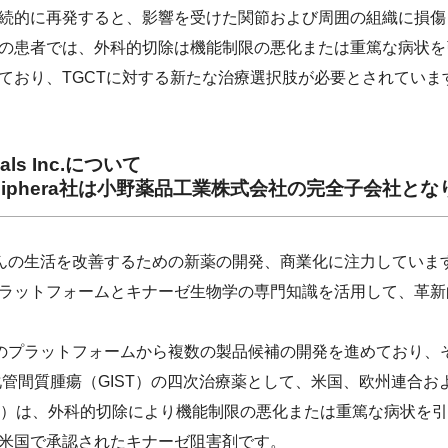
続的に再発すると、影響を受けた関節および周囲の組織に損傷
の患者では、外科的切除は機能制限の悪化または重篤な病状を
ており、TGCTに対する新たな治療選択肢が必要とされていま
icals Inc.について
Deciphera社は小野薬品工業株式会社の完全子会社と
さんの生活を改善するための新薬の開発、商業化に注力しています。
ラットフォームとキナーゼ生物学の専門知識を活用して、革新
験段階のプラットフォームから複数の製品候補の開発を進めており
消化管間質腫瘍（GIST）の四次治療薬として、米国、欧州連合
eltinib）は、外科的切除により機能制限の悪化または重篤な病状
米国で承認されたキナーゼ阻害剤です。