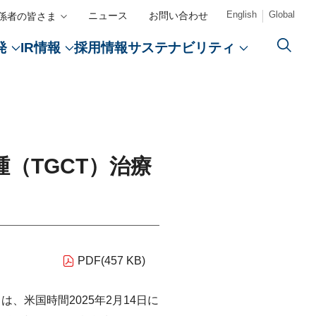
English
Global
ニュース
お問い合わせ
係者の皆さま
採用情報
発
IR情報
サステナビリティ
カルアフェアーズ情報提供サイト（ONO MA）
事者向けサイト（ONOメディカルナビ）
CLOSE
CLOSE
CLOSE
CLOSE
プ
薬学研究支援
検索
ント
援
腫（TGCT）治療
創薬
開発パイプライン
決算関連資料
ECO VISION 2050
CM・動画情報
教育支援
告書
PDF(457 KB)
・採用）
米国時間2025年2月14日に
医療アクセスの向上
コーポレートレポート
エンゲー