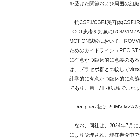
を受けた関節および周囲の組織
抗CSF1/CSF1受容体(C
TGCT患者を対象にROMVI
MOTION試験において、ROMVI
ためのガイドライン（RECIST
に有意かつ臨床的に意義のある改善
は、プラセボ群と比較してvim
計学的に有意かつ臨床的に意義
であり、第Ⅰ/Ⅱ相試験でこれ
Deciphera社はROMVI
なお、同社は、2024年7月に
により受理され、現在審査中で