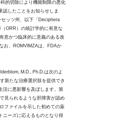
b）を外科的切除により機能制限の悪化
・カルチ
承認したことをお知らせしま
ーセッツ州、以下「Deciphera
率（ORR）の統計学的に有意な
有意かつ臨床的に意義のある改
高等学校におけるがん教育の推進
、ROMVIMZAは、FDAか
lderblom, M.D., Ph.D.は次のよ
示す新たな治療選択肢を提供でき
生活に悪影響を及ぼします。第
療薬で見られるような肝障害が認め
ロファイルを示した初めての薬
トニーズに応えるものとなり得