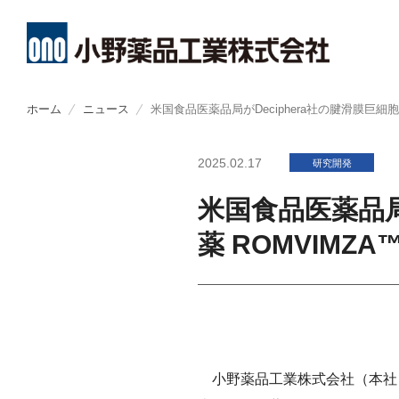
メ
イ
ホーム
ニュース
米国食品医薬品局がDeciphera社の腱滑膜巨細胞腫（
ン
About
R&D
Investors
Sustainability
コ
CEO・CO
創薬方針
経営方針
トップメッ
ン
テ
ン
小野薬品についてトップ
研究開発トップ
IR情報トップ
サステナビリティトップ
ミッション
オープンイ
財務ハイラ
小野薬品工
2025.02.17
研究開発
ツ
に
移
コーポレー
開発方針
業績報告
環境
動
米国食品医薬品局
THROUGH
開発パイプ
IRライブラ
社会
薬 ROMVIMZA™
小野薬品の
ライセンス
株式関連情
ガバナンス
経営戦略
研究者主導
個人投資家
ステークホ
グローバル
IRカレンダ
社会貢献活
コーポレー
株主・投資
ポリシー類
ポリシー類
小野薬品工業株式会社（本社：
よくあるご
GRIスタン