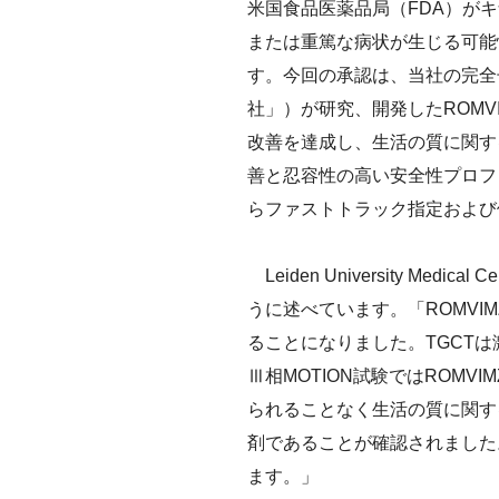
米国食品医薬品局（FDA）がキ
沿革
IRメール
サステナビ
または重篤な病状が生じる可能
会社案内
ESGデータ
す。今回の承認は、当社の完全子会社であ
CM・動画
社」）が研究、開発したROM
外部からの
改善を達成し、生活の質に関す
第三者保証
善と忍容性の高い安全性プロファ
透明性ガイ
らファストトラック指定および
Leiden University Medical
うに述べています。「ROMVI
ることになりました。TGCT
Ⅲ相MOTION試験ではROM
られることなく生活の質に関す
剤であることが確認されました
ます。」