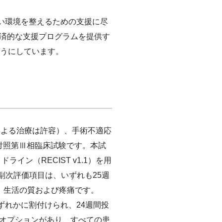
やすい環境を整えるための支援に尽
済的な支援プログラムを提供す
うにしています。
ブによる治療は許容）、手術不適応
セボ対照第Ⅲ相臨床試験です。本試
ドライン（RECIST v1.1）を用
副次評価項目は、いずれも25週
、生活の質および疼痛です。
のいずれかに割付けられ、24週間投
を受けるオプションがあり、すべての患