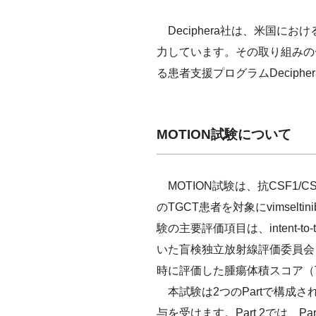
Deciphera社は、米国に
力しています。その取り組みの
る患者支援プログラムDeciphera A
MOTION試験について
MOTION試験は、抗CSF1
のTGCT患者を対象にvimse
験の主要評価項目は、intent-t
いた盲検独立放射線評価委員会（
時に評価した腫瘍体積スコア（
本試験は2つのPartで構成されて
与を受けます。Part 2では、P