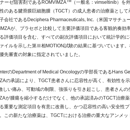
TM
ナーゼ阻害剤であるROMVIMZA
（一般名：vimseltini
ジメントを実現する組織風土
リティレポート
環境会計
ャーの醸成）
性のある腱滑膜巨細胞腫（TGCT）の成人患者の治療薬として
集
るDeciphera Pharmaceuticals, Inc.（米国マサチュ
人的資本の拡充（健康経営）
情報
VIMZAが、プラセボと比較して主要評価項目である客観的奏効
評価
る評価項目を含む、すべての副次評価項目において統計学的に
イルを示した第Ⅲ相MOTION試験の結果に基づいています。なお
ドライン
優先審査の対象に指定されていました。
 CenterのDepartment of Medical Oncologyの学部長であるHans Ge
MZAの承認により、TGCT患者さんに忍容性が高く、有効性を
は激しい痛み、可動域の制限、強張りを引き起こし、患者さんの
VIMZAが腫瘍を縮小するだけでなく、他の承認済みのTGCT治
る重要な測定項目を有意に改善し、かつ忍容性の高い安全性プ
。この新たな治療薬は、TGCTにおける治療の重大なアンメッ