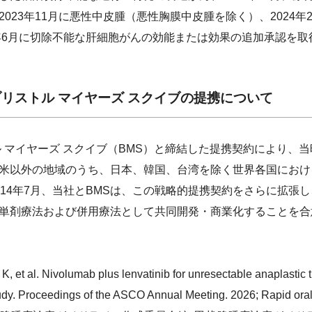
023年11月に悪性中皮腫（悪性胸膜中皮腫を除く）、2024
5年6月に切除不能な肝細胞がんの効能または効果の追加承認を取
リストル マイヤーズ スクイブの提携について
ル マイヤーズ スクイブ（BMS）と締結した提携契約により、
米以外の地域のうち、日本、韓国、台湾を除く世界各国におけ
014年7月、当社とBMSは、この戦略的提携契約をさらに拡張
単剤療法および併用療法として共同開発・商業化することを合
K, et al. Nivolumab plus lenvatinib for unresectable anaplastic t
. Proceedings of the ASCO Annual Meeting. 2026; Rapid oral p