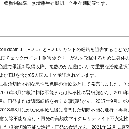
、病勢制御率、無増悪生存期間、全生存期間等です。
 cell death-1（PD-1）とPD-1リガンドの経路を阻害す
1免疫チェックポイント阻害薬です。がんを攻撃するために身体
性黒色腫で承認を取得以降、複数のがん腫において重要な治療選
よびEUを含む65カ国以上で承認されています。
に根治切除不能な悪性黒色腫の治療薬として発売しました。その
016年8月に根治切除不能または転移性の腎細胞がん、2016
3月に再発または遠隔転移を有する頭頸部がん、2017年9月に
018年8月にがん化学療法後に増悪した切除不能な進行・再発の
切除不能な進行・再発の高頻度マイクロサテライト不安定性（M
た根治切除不能な進行・再発の食道がん、2021年12月に原発