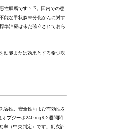
2), 3)
悪性腫瘍です
。国内での患
不能な甲状腺未分化がんに対す
標準治療は未だ確立されておら
んを効能または効果とする希少疾
忍容性、安全性および有効性を
プジーボ240 mgを2週間間
奏効率（中央判定）です。副次評