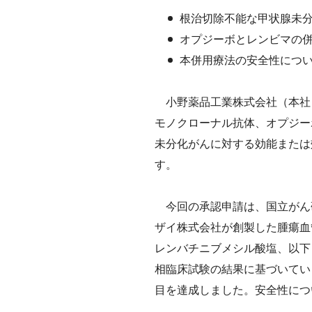
沿革
根治切除不能な甲状腺未
IRメール
サステナビ
会社案内
オプジーボとレンビマの
ESGデータ
CM・動画
本併用療法の安全性につ
外部からの
第三者保証
小野薬品工業株式会社（本社：
モノクローナル抗体、オプジー
透明性ガイ
未分化がんに対する効能または
す。
今回の承認申請は、国立がん
ザイ株式会社が創製した腫瘍血
レンバチニブメシル酸塩、以下「
相臨床試験の結果に基づいていま
目を達成しました。安全性につ