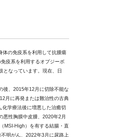
ることで身体の免疫系を利用して抗腫瘍
の免疫系を利用するオプジーボ
択肢となっています。現在、日
後、2015年12月に切除不能な
年12月に再発または難治性の古典
がん化学療法後に増悪した治癒切
悪性胸膜中皮腫、2020年2月
SI-High）を有する結腸・直
不明がん、2022年3月に尿路上