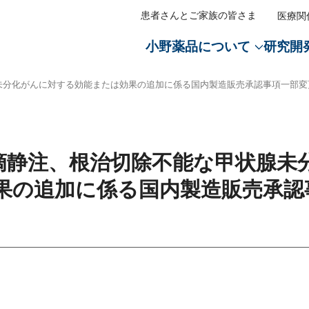
患者さんとご家族の皆さま
医療関
小野薬品について
研究開
メディ
医療従
未分化がんに対する効能または効果の追加に係る国内製造販売承認事項一部変
Oメッセージ
セージ
経営戦略トップ
沿革トップ
会社案内トップ
CM・動画情報トップ
オープンイノベーショントッ
ライセンス活動トップ
経営方針トップ
IRライブラリートップ
株式関連情報トップ
環境トップ
社会トップ
ガバナンストップ
社会貢献活動トップ
医薬・
ステートメント
ノベーション
イト
業のサステナビリティ
サステナブル経営方針
創業300年の歩み
会社概要
「がん免疫分野への挑戦」篇
創薬提携・研究提携
導入・導出・共同販促
CEO・COOメッセージ
決算関連資料
株主総会情報
地球環境保全へのコミットメ
革新的な医薬品
コーポレート・ガバナンス
医学・薬学の発展
トスローガン「BREAK
成長戦略
役員紹介
「新薬で未来をつくる」篇
AIを活用した創薬
経営戦略
説明会資料
株主通信
TCFD提言に基づく情報開示
安定供給
コンプライアンス
患者さんとそのご家族への支
滴静注、根治切除不能な甲状腺未
」
ライン
リー
小野薬品のマテリアリティ
グループ・事業所一覧
多様なモダリティを活用した
財務戦略
有価証券報告書
電子公告
脱炭素社会の実現
品質と安全性の保証
リスクマネジメント
医療アクセスの向上
果の追加に係る国内製造販売承認
特徴・強み
閉じる
活動
報
財務戦略
主要製品
リスクマネジメント
コーポレートレポート
株式基本情報
水循環社会の実現
サステナブル調達
責任あるプロモーション活動
子どもたちの健康につながる
研究支援
の皆さまへ
ルダーエンゲージメント
情報開示の方針
株主通信
株主還元
資源循環社会の実現
医療アクセスの向上
事業所周辺の清掃活動
戦略
ー
動
役員紹介
コーポレート・ガバナンス報
アナリストカバレッジ
TNFD提言に基づく情報開示
人権の尊重
ト・ガバナンス
家との対話
開発パイプライン
株価情報
生物多様性
人的資本の拡充（人財の育成
質問
ダード対照表
ライセンス活動
EHSマネジメント
人的資本の拡充（高い従業員