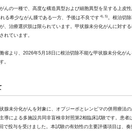
がんの一種で、高度な構造異型および細胞異型を呈する上皮性
4), 5)
推定される希少ながん腫である一方、予後は不良です
。根治切除
が、治療選択肢は限られています。甲状腺未分化がんに対する
されています。
省より、2026年5月18日に根治切除不能な甲状腺未分化が
す。
て
状腺未分化がんを対象に、オプジーボとレンビマの併用療法の
導による多施設共同非盲検非対照第2相臨床試験です。患者はオ
1日1回で投与を受けました。本試験の有効性の主要評価項目は、