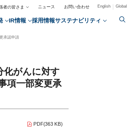
English
Global
ニュース
お問い合わせ
係者の皆さま
採用情報
発
IR情報
サステナビリティ
カルアフェアーズ情報提供サイト（ONO MA）
事者向けサイト（ONOメディカルナビ）
更承認申請
CLOSE
CLOSE
CLOSE
CLOSE
プ
薬学研究支援
検索
ント
援
分化がんに対す
創薬
事項一部変更承
開発パイプライン
決算関連資料
ECO VISION 2050
CM・動画情報
教育支援
告書
・採用）
PDF(363 KB)
医療アクセスの向上
コーポレートレポート
エンゲー