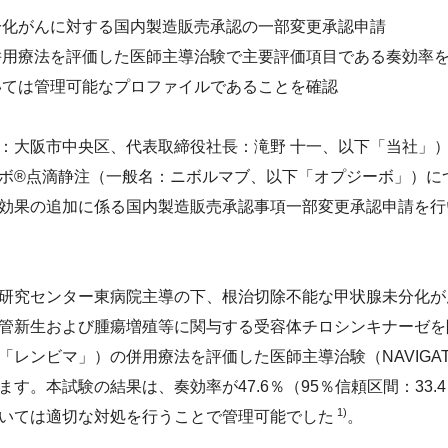
ジメントを実現する組織風土
分化がんに対する国内製造販売承認の一部変更承認申請
リティレポート
環境会計
ャーの醸成）
併用療法を評価した医師主導治験で主要評価項目である奏効率
集
人的資本の拡充（健康経営）
情報
いては管理可能なプロファイルであることを確認
評価
大阪市中央区、代表取締役社長：滝野 十一、以下「当社」）は
ボ®点滴静注（一般名：ニボルマブ、以下「オプジーボ」）に
ドライン
効果の追加に係る国内製造販売承認事項一部変更承認申請を行
研究センター東病院主導の下、根治切除不能な甲状腺未分化が
管新生および腫瘍増殖等に関与する受容体チロシンキナーゼを
レンビマ」）の併用療法を評価した医師主導治験（NAVIGATIO
す。本試験の結果は、奏効率が47.6％（95％信頼区間：33.4
1)
いては適切な対処を行うことで管理可能でした
。