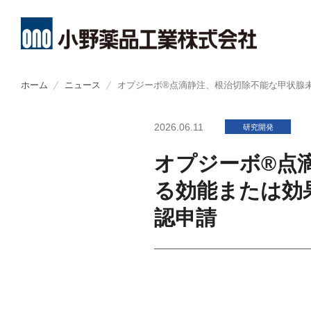
メ
イ
ホーム
ニュース
オプジーボ®点滴静注、根治切除不能な甲状腺
ン
About
R&D
Investors
Sustainability
コ
CEO・CO
創薬方針
経営方針
トップメッ
ン
テ
ン
小野薬品についてトップ
研究開発トップ
IR情報トップ
サステナビリティトップ
ミッション
オープンイ
財務ハイラ
小野薬品工
2026.06.11
研究開発
ツ
に
移
コーポレー
開発方針
業績報告
環境
動
オプジーボ®点
THROUGH
開発パイプ
IRライブラ
社会
る効能または効
小野薬品の
ライセンス
株式関連情
ガバナンス
認申請
経営戦略
研究者主導
個人投資家
ステークホ
グローバル
IRカレンダ
社会貢献活
コーポレー
株主・投資
ポリシー類
ポリシー類
よくあるご
GRIスタン