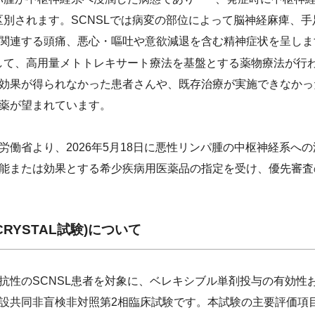
は区別されます。SCNSLでは病変の部位によって脳神経麻痺、
関連する頭痛、悪心・嘔吐や意欲減退を含む精神症状を呈しま
して、高用量メトトレキサート療法を基盤とする薬物療法が行
効果が得られなかった患者さんや、既存治療が実施できなかっ
薬が望まれています。
働省より、2026年5月18日に悪性リンパ腫の中枢神経系へ
能または効果とする希少疾病用医薬品の指定を受け、優先審査
 (CRYSTAL試験)について
性のSCNSL患者を対象に、ベレキシブル単剤投与の有効性
設共同非盲検非対照第2相臨床試験です。本試験の主要評価項