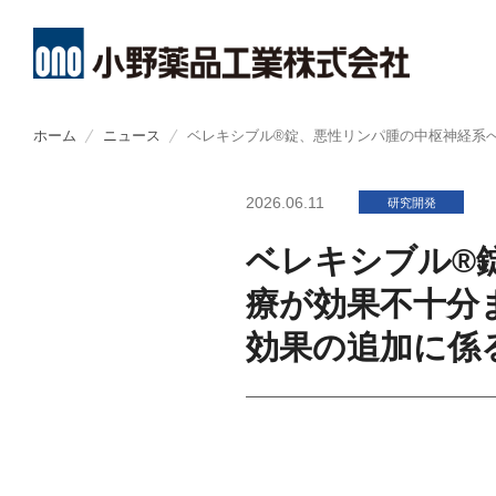
メ
イ
ホーム
ニュース
ベレキシブル®錠、悪性リンパ腫の中枢神経系
ン
About
R&D
Investors
Sustainability
コ
CEO・CO
創薬方針
経営方針
トップメッ
ン
テ
ン
小野薬品についてトップ
研究開発トップ
IR情報トップ
サステナビリティトップ
ミッション
オープンイ
財務ハイラ
小野薬品工
2026.06.11
研究開発
ツ
に
移
コーポレー
開発方針
業績報告
環境
動
ベレキシブル®
THROUGH
開発パイプ
IRライブラ
社会
療が効果不十分
小野薬品の
ライセンス
株式関連情
ガバナンス
効果の追加に係
経営戦略
研究者主導
個人投資家
ステークホ
グローバル
IRカレンダ
社会貢献活
コーポレー
株主・投資
ポリシー類
ポリシー類
よくあるご
GRIスタン