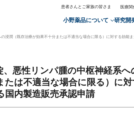
患者さんとご家族の皆さま
医療関
小野薬品について
研究開
メディ
医療従
への浸潤（既存治療が効果不十分または不適当な場合に限る）に対する効能ま
Oメッセージ
セージ
経営戦略トップ
沿革トップ
会社案内トップ
CM・動画情報トップ
オープンイノベーショントッ
ライセンス活動トップ
経営方針トップ
IRライブラリートップ
株式関連情報トップ
環境トップ
社会トップ
ガバナンストップ
社会貢献活動トップ
医薬・
ステートメント
ノベーション
イト
業のサステナビリティ
サステナブル経営方針
創業300年の歩み
会社概要
「がん免疫分野への挑戦」篇
創薬提携・研究提携
導入・導出・共同販促
CEO・COOメッセージ
決算関連資料
株主総会情報
地球環境保全へのコミットメ
革新的な医薬品
コーポレート・ガバナンス
医学・薬学の発展
トスローガン「BREAK
成長戦略
役員紹介
「新薬で未来をつくる」篇
AIを活用した創薬
経営戦略
説明会資料
株主通信
TCFD提言に基づく情報開示
安定供給
コンプライアンス
患者さんとそのご家族への支
錠、悪性リンパ腫の中枢神経系へ
」
ライン
リー
小野薬品のマテリアリティ
グループ・事業所一覧
多様なモダリティを活用した
財務戦略
有価証券報告書
電子公告
脱炭素社会の実現
品質と安全性の保証
リスクマネジメント
医療アクセスの向上
または不適当な場合に限る）に対
特徴・強み
閉じる
活動
報
財務戦略
主要製品
リスクマネジメント
コーポレートレポート
株式基本情報
水循環社会の実現
サステナブル調達
責任あるプロモーション活動
子どもたちの健康につながる
る国内製造販売承認申請
研究支援
の皆さまへ
ルダーエンゲージメント
情報開示の方針
株主通信
株主還元
資源循環社会の実現
医療アクセスの向上
事業所周辺の清掃活動
戦略
ー
動
役員紹介
コーポレート・ガバナンス報
アナリストカバレッジ
TNFD提言に基づく情報開示
人権の尊重
ト・ガバナンス
家との対話
開発パイプライン
株価情報
生物多様性
人的資本の拡充（人財の育成
質問
ダード対照表
ライセンス活動
EHSマネジメント
人的資本の拡充（高い従業員