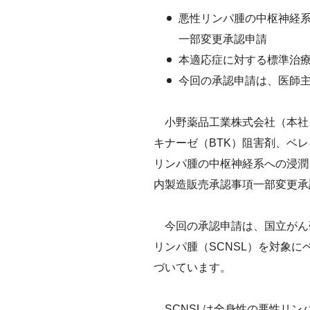
沿革
悪性リンパ腫の中枢神経
IRメール
サステナビ
会社案内
一部変更承認申請
ESGデータ
CM・動画
本適応症に対する標準治
外部からの
今回の承認申請は、医師主
第三者保証
小野薬品工業株式会社（本社：
透明性ガイ
キナーゼ（BTK）阻害剤、ベ
リンパ腫の中枢神経系への浸潤
内製造販売承認事項一部変更承
今回の承認申請は、国立がん
リンパ腫（SCNSL）を対象に
づいています。
SCNSLは全身性の悪性リン