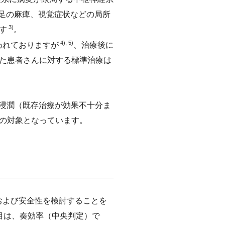
手足の麻痺、視覚症状などの局所
3)
す
。
4), 5)
われておりますが
、治療後に
た患者さんに対する標準治療は
の浸潤（既存治療が効果不十分ま
の対象となっています。
および安全性を検討することを
目は、奏効率（中央判定）で