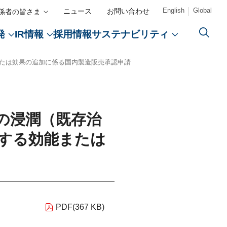
English
Global
ニュース
お問い合わせ
係者の皆さま
採用情報
発
IR情報
サステナビリティ
カルアフェアーズ情報提供サイト（ONO MA）
事者向けサイト（ONOメディカルナビ）
たは効果の追加に係る国内製造販売承認申請
CLOSE
CLOSE
CLOSE
CLOSE
プ
薬学研究支援
検索
ント
援
の浸潤（既存治
創薬
する効能または
開発パイプライン
決算関連資料
ECO VISION 2050
CM・動画情報
教育支援
告書
・採用）
PDF(367 KB)
医療アクセスの向上
コーポレートレポート
エンゲー