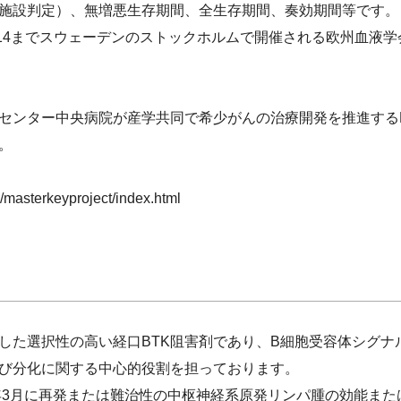
施設判定）、無増悪生存期間、全生存期間、奏効期間等です。
/14までスウェーデンのストックホルムで開催される欧州血液学会
ンター中央病院が産学共同で希少がんの治療開発を推進するMAS
。
/masterkeyproject/index.html
た選択性の高い経口BTK阻害剤であり、B細胞受容体シグナ
び分化に関する中心的役割を担っております。
年3月に再発または難治性の中枢神経系原発リンパ腫の効能また