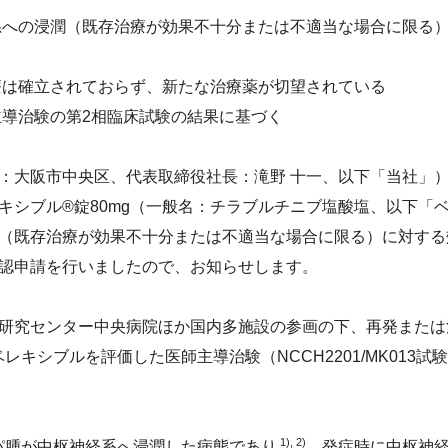
ジメントを実現する組織風土
系への浸潤（既存治療が効果不十分または不適当な場合に限る
リティレポート
環境会計
ャーの醸成）
集
人的資本の拡充（健康経営）
情報
療は確立されておらず、新たな治療薬が切望されている
評価
導治験の第2相臨床試験の結果に基づく
大阪市中央区、代表取締役社長：滝野 十一、以下「当社」
ドライン
レキシブル®錠80mg（一般名：チラブルチニブ塩酸塩、以下「
（既存治療が効果不十分または不適当な場合に限る）に対する
認申請を行いましたので、お知らせします。
研究センター中央病院ほか国内多施設の参画の下、再発または
ベレキシブルを評価した医師主導治験（NCCH2201/MK013
1), 2)
パ腫が中枢神経系へ浸潤した病態であり
、発症時に中枢神