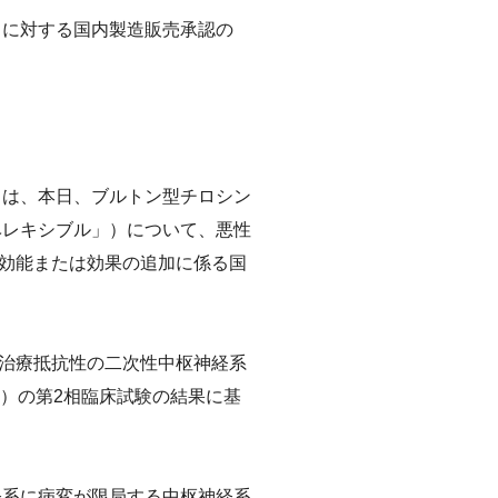
・カルチ
）に対する国内製造販売承認の
高等学校におけるがん教育の推進
）は、本日、ブルトン型チロシン
ベレキシブル」）について、悪性
効能または効果の追加に係る国
治療抵抗性の二次性中枢神経系
試験）の第2相臨床試験の結果に基
経系に病変が限局する中枢神経系