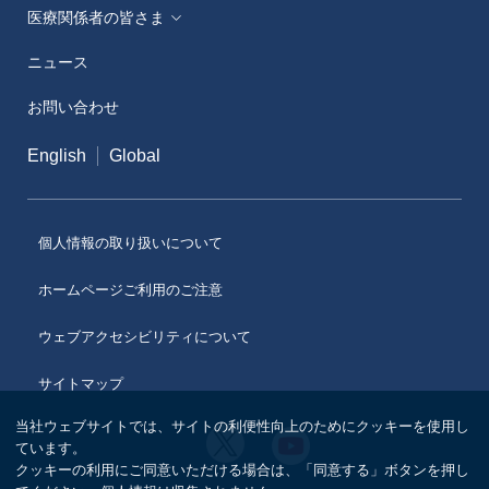
医療関係者の皆さま
ニュース
メディカルアフェアーズ情報提供サイト（ONO
MA）
お問い合わせ
医療従事者向けサイト（ONOメディカルナビ）
English
Global
医薬・薬学研究支援
個人情報の取り扱いについて
ホームページご利用のご注意
ウェブアクセシビリティについて
サイトマップ
当社ウェブサイトでは、サイトの利便性向上のためにクッキーを使用し
小
小
ています。
野
野
クッキーの利用にご同意いただける場合は、「同意する」ボタンを押し
薬
薬