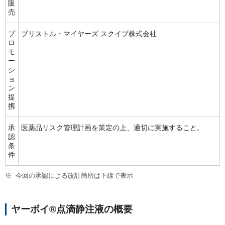
販
売
プ
ブリストル・マイヤーズ スクイブ株式会社
ロ
モ
ー
シ
ョ
ン
提
携
承
医薬品リスク管理計画を策定の上、適切に実施すること。
認
条
件
今回の承認による改訂箇所は下線で表示
ヤーボイ®点滴静注液の概要