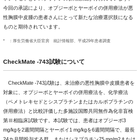
今回の承認により、オプジーボとヤーボイの併用療法が悪
性胸膜中皮腫の患者さんにとって新たな治療選択肢になる
ものと期待されています。
：厚生労働省大臣官房 統計情報部、平成29年患者調査
CheckMate -743試験について
CheckMate -743試験は、未治療の悪性胸膜中皮腫患者を
対象に、オプジーボとヤーボイの併用療法を、化学療法
（ペメトレキセドとシスプラチンまたはカルボプラチンの
併用療法）と比較評価した多施設国際共同無作為化非盲検
第Ⅲ相臨床試験です。本試験では、患者はオプジーボ3
mg/kgを2週間間隔とヤーボイ1 mg/kgを6週間間隔で、最長
24カ月間投与する群、またはシスプラチン75 mg/m2または