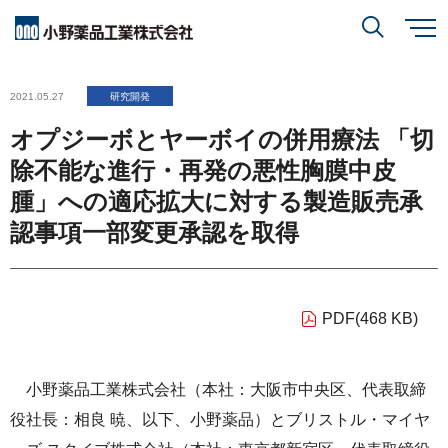
メ
イ
ン
小野薬品について
コ
検索
2021.05.27
研究開発
ン
テ
ン
オプジーボとヤーボイの併用療法 「切
ツ
に
研究開発
小野薬品について
トップ
移
除不能な進行・再発の悪性胸膜中皮
動
閉じる
腫」への適応拡大に対する製造販売承
CEO・COOメッセージ
IR情報
認事項一部変更承認を取得
研究開発
トップ
ミッションステートメント
創薬方針
採用情報
IR情報
トップ
コーポレートスローガン「BREAK THROUGH」
PDF(468 KB)
オープンイノベーション
経営方針
小野薬品の特徴・強み
サステナビリティ
開発方針
小野薬品工業株式会社（本社：大阪市中央区、代表取締
財務ハイライト
経営戦略
開発パイプライン
役社長：相良 暁、以下、小野薬品）とブリストル・マイヤ
サステナビリティ
トップ
業績報告
グローバル戦略
患者さんとご家族の皆さま