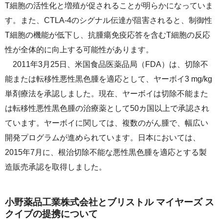
T細胞の活性化と増殖が促されることが明らかになっていま
す。また、CTLA-4のシグナル伝達が阻害されると、制御性
T細胞の機能が低下し、抗腫瘍免疫応答を含むT細胞の反応
性が全体的に向上する可能性があります。
2011年3月25日、米国食品医薬品局（FDA）は、切除不
能または転移性悪性黒色腫を適応として、ヤーボイ3 mg/kg
単剤療法を承認しました。現在、ヤーボイは切除不能また
は転移性悪性黒色腫の治療薬として50カ国以上で承認され
ています。ヤーボイに関しては、複数のがん腫で、幅広い
開発プログラムが進められています。日本においては、
2015年7月に、根治切除不能な悪性黒色腫を適応とする製
造販売承認を取得しました。
小野薬品工業株式会社とブリストル マイヤーズ ス
クイブの提携について