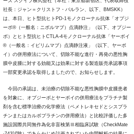
ーズ スクイブ株式会社（本社：東京都新宿区、代表取締役
ライセンス活動
社長：ジャン＝クリストフ・バルラン、以下、BMSKK）
トップメッセージ
IRライブラリー
医療関係者の皆さま
コーポレート・ガバナンス
は、本日、ヒト型抗ヒトPD-1モノクローナル抗体「オプジ
研究者主導研究支援
小野薬品工業のサステナビリティ
ニュース
株式関連情報
ポリシー類
ーボ®（一般名：ニボルマブ）点滴静注」（以下、オプジー
メディカルアフェアーズ情報提供サイト（ONO
ボ）とヒト型抗ヒトCTLA-4モノクローナル抗体「ヤーボイ
MA）
環境
お問い合わせ
個人投資家の皆さまへ
沿革
®（一般名：イピリムマブ）点滴静注液」（以下、ヤーボ
医療従事者向けサイト（ONOメディカルナビ）
社会
IRカレンダー
イ）の併用療法について、切除不能な進行・再発の悪性胸
English
会社案内
Global
医薬・薬学研究支援
膜中皮腫に対する効能又は効果に対する製造販売承認事項
ガバナンス
株主・投資家との対話
CM・動画情報
一部変更承認を取得しましたので、お知らせします。
ステークホルダーエンゲージメント
よくあるご質問
今回の承認は、未治療の切除不能な悪性胸膜中皮腫患者
社会貢献活動
IRメール
を対象に、オプジーボとヤーボイの併用療法をプラチナ製
剤を含む標準治療の化学療法（ペメトレキセドとシスプラ
ポリシー類
チンまたはカルボプラチンの併用療法）と比較評価した多
GRIスタンダード対照表
施設国際共同無作為化非盲検第Ⅲ相臨床試験（CheckMate
-743試験）であらかじめ計画されていた中間解析の結果に