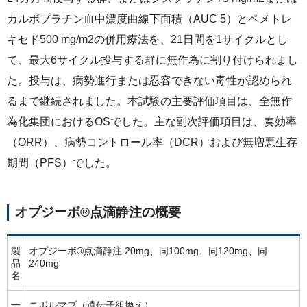
カルボプラチン血中濃度曲線下面積（AUC 5）とペメトレ
キセド500 mg/m2の併用療法を、21日間を1サイクルとし
て、最大6サイクル投与する群に無作為に割り付けられまし
た。投与は、病勢進行または忍容できない毒性が認められ
るまで継続されました。本試験の主要評価項目は、全無作
為化集団におけるOSでした。主な副次評価項目は、奏効率
（ORR）、病勢コントロール率（DCR）および無増悪生存
期間（PFS）でした。
オプジーボ®点滴静注の概要
製
オプジーボ®点滴静注 20mg、同100mg、同120mg、同
品
240mg
名
一
ニボルマブ（遺伝子組換え）