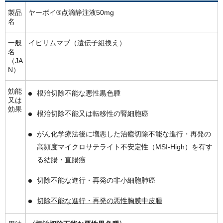
製品
ヤーボイ®点滴静注液50mg
名
一般
イピリムマブ（遺伝子組換え）
名
（JA
N）
効能
根治切除不能な悪性黒色腫
又は
効果
根治切除不能又は転移性の腎細胞癌
がん化学療法後に増悪した治癒切除不能な進行・再発の
高頻度マイクロサテライト不安定性（MSI-High）を有す
る結腸・直腸癌
切除不能な進行・再発の非小細胞肺癌
切除不能な進行・再発の悪性胸膜中皮腫