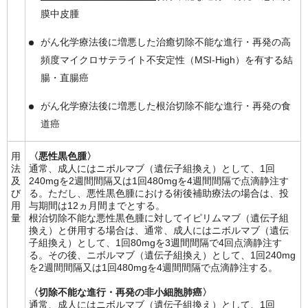
膜中皮腫
がん化学療法後に増悪した治癒切除不能な進行・再発の高
頻度マイクロサテライト不安定性（MSI-High）を有する結
腸・直腸癌
がん化学療法後に増悪した根治切除不能な進行・再発の食
道癌
用
〈悪性黒色腫〉
法
通常、成人にはニボルマブ（遺伝子組換え）として、1回
及
240mgを2週間間隔又は1回480mgを4週間間隔で点滴静注す
び
る。ただし、悪性黒色腫における術後補助療法の場合は、投
用
与期間は12ヵ月間までとする。
量
根治切除不能な悪性黒色腫に対してイピリムマブ（遺伝子組
換え）と併用する場合は、通常、成人にはニボルマブ（遺伝
子組換え）として、1回80mgを3週間間隔で4回点滴静注す
る。その後、ニボルマブ（遺伝子組換え）として、1回240mg
を2週間間隔又は1回480mgを4週間間隔で点滴静注する。
〈切除不能な進行・再発の非小細胞肺癌〉
通常、成人にはニボルマブ（遺伝子組換え）として、1回