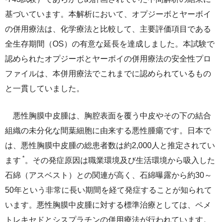
サステナビリティレポート
基づいています。本解析において、オプジーボとヤーボイ
ESGデータ集
の併用療法は、化学療法と比較して、主要評価項目である
全生存期間（OS）の有意な延長を達成しました。本試験で
外部からの評価
認められたオプジーボとヤーボイの併用療法の安全性プロ
ファイルは、本併用療法でこれまでに認められているもの
第三者保証
と一貫していました。
透明性ガイドライン
悪性胸膜中皮腫は、胸腔表面を覆う中皮やその下の結合
組織の未分化な間葉細胞に由来する悪性腫瘍です。日本で
は、悪性胸膜中皮腫の総患者数は約2,000人と推定されてい
*
ます
。その発症原因は職業環境及び生活環境から吸入した
石綿（アスベスト）との関連が高く、石綿曝露から約30～
50年という非常に長い期間を経て発症することが知られて
います。悪性胸膜中皮腫に対する標準治療としては、ペメ
トレキセドとシスプラチンの併用療法が行われています。