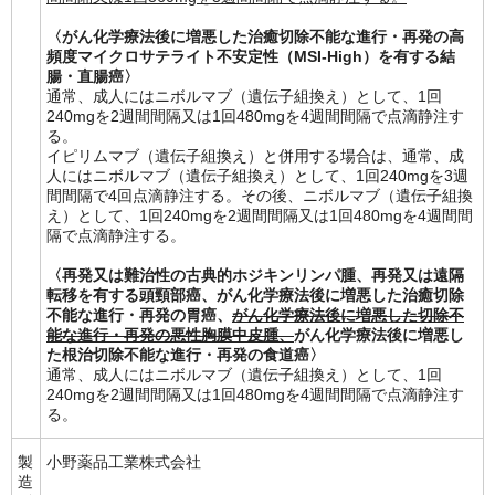
〈がん化学療法後に増悪した治癒切除不能な進行・再発の高
頻度マイクロサテライト不安定性（MSI-High）を有する結
腸・直腸癌〉
通常、成人にはニボルマブ（遺伝子組換え）として、1回
240mgを2週間間隔又は1回480mgを4週間間隔で点滴静注す
る。
イピリムマブ（遺伝子組換え）と併用する場合は、通常、成
人にはニボルマブ（遺伝子組換え）として、1回240mgを3週
間間隔で4回点滴静注する。その後、ニボルマブ（遺伝子組換
え）として、1回240mgを2週間間隔又は1回480mgを4週間間
隔で点滴静注する。
〈再発又は難治性の古典的ホジキンリンパ腫、再発又は遠隔
転移を有する頭頸部癌、がん化学療法後に増悪した治癒切除
不能な進行・再発の胃癌、
がん化学療法後に増悪した切除不
能な進行・再発の悪性胸膜中皮腫、
がん化学療法後に増悪し
た根治切除不能な進行・再発の食道癌〉
通常、成人にはニボルマブ（遺伝子組換え）として、1回
240mgを2週間間隔又は1回480mgを4週間間隔で点滴静注す
る。
製
小野薬品工業株式会社
造