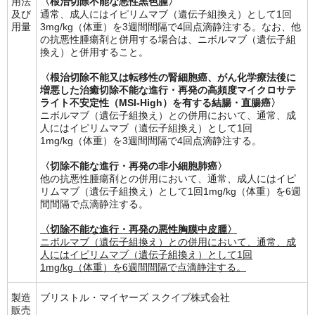
用法
〈根治切除不能な悪性黒色腫〉
及び
通常、成人にはイピリムマブ（遺伝子組換え）として1回
用量
3mg/kg（体重）を3週間間隔で4回点滴静注する。なお、他
の抗悪性腫瘍剤と併用する場合は、ニボルマブ（遺伝子組
換え）と併用すること。
〈根治切除不能又は転移性の腎細胞癌、がん化学療法後に
増悪した治癒切除不能な進行・再発の高頻度マイクロサテ
ライト不安定性（MSI-High）を有する結腸・直腸癌〉
ニボルマブ（遺伝子組換え）との併用において、通常、成
人にはイピリムマブ（遺伝子組換え）として1回
1mg/kg（体重）を3週間間隔で4回点滴静注する。
〈切除不能な進行・再発の非小細胞肺癌〉
他の抗悪性腫瘍剤との併用において、通常、成人にはイピ
リムマブ（遺伝子組換え）として1回1mg/kg（体重）を6週
間間隔で点滴静注する。
〈切除不能な進行・再発の悪性胸膜中皮腫〉
ニボルマブ（遺伝子組換え）との併用において、通常、成
人にはイピリムマブ（遺伝子組換え）として1回
1mg/kg（体重）を6週間間隔で点滴静注する。
製造
ブリストル・マイヤーズ スクイブ株式会社
販売