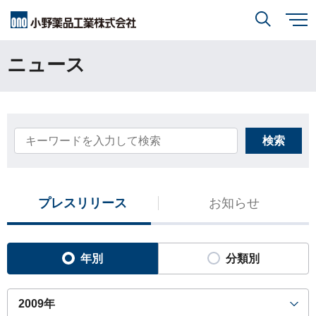
メ
イ
ン
ニュース
小野薬品について
コ
検索
ン
テ
ン
ツ
に
研究開発
小野薬品について
トップ
移
動
閉じる
検索
CEO・COOメッセージ
IR情報
研究開発
トップ
ミッションステートメント
創薬方針
プレスリリース
お知らせ
採用情報
IR情報
トップ
コーポレートスローガン「BREAK THROUGH」
オープンイノベーション
経営方針
小野薬品の特徴・強み
サステナビリティ
年別
分類別
開発方針
財務ハイライト
経営戦略
開発パイプライン
サステナビリティ
トップ
業績報告
グローバル戦略
患者さんとご家族の皆さま