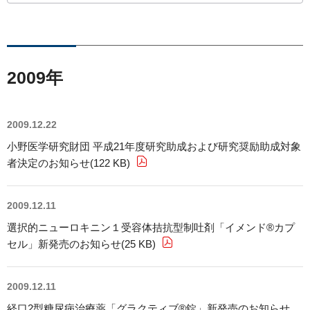
ライセンス活動
トップメッセージ
IRライブラリー
医療関係者の皆さま
コーポレート・ガバナンス
研究者主導研究支援
小野薬品工業のサステナビリティ
ニュース
株式関連情報
ポリシー類
メディカルアフェアーズ情報提供サイト（ONO
2009年
MA）
環境
お問い合わせ
個人投資家の皆さまへ
沿革
医療従事者向けサイト（ONOメディカルナビ）
社会
IRカレンダー
2009.12.22
English
会社案内
Global
医薬・薬学研究支援
小野医学研究財団 平成21年度研究助成および研究奨励助成対象
ガバナンス
株主・投資家との対話
CM・動画情報
者決定のお知らせ(122 KB)
ステークホルダーエンゲージメント
よくあるご質問
2009.12.11
社会貢献活動
IRメール
選択的ニューロキニン１受容体拮抗型制吐剤「イメンド®カプ
セル」新発売のお知らせ(25 KB)
ポリシー類
GRIスタンダード対照表
2009.12.11
経口2型糖尿病治療薬「グラクティブ®錠」新発売のお知らせ